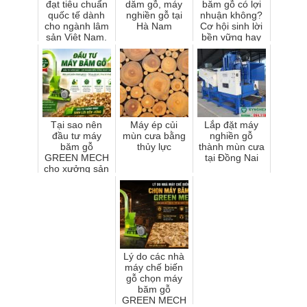
đạt tiêu chuẩn
dăm gỗ, máy
băm gỗ có lợi
quốc tế dành
nghiền gỗ tại
nhuận không?
cho ngành lâm
Hà Nam
Cơ hội sinh lời
sản Việt Nam​.
bền vững hay
rủi ro tiềm ẩn?
Tại sao nên
Máy ép củi
Lắp đặt máy
đầu tư máy
mùn cưa bằng
nghiền gỗ
băm gỗ
thủy lực
thành mùn cưa
GREEN MECH
tại Đồng Nai
cho xưởng sản
xuất của bạn?
Lý do các nhà
máy chế biến
gỗ chọn máy
băm gỗ
GREEN MECH