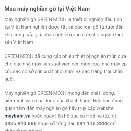
5 sao
5 sao
1,200 ₫.
là:
1,200 ₫.
là:
1,000 ₫.
1,000 ₫.
Mua máy nghiền gỗ tại Việt Nam
Máy nghiền gỗ GREEN MECH là thiết bị nghiền đầu tiên
tại Việt Nam nghiền được tất cả các loại gỗ từ tươi đến
khô cung cấp giải pháp nghiền mùn cưa cho ngành lâm
sản Việt Nam.
GREEN MECH đã cung cấp nhiều thiết bị nghiền mùn cưa
cho các nhà máy sản xuất viên nén mùn cưa, nhà máy ép
củi, các cơ sở sản xuất phôi nấm và các trang trại chăn
nuôi.
Máy nghiền gỗ GREEN MECH mang đến chất lượng,
niềm tinh và sự hài lòng của khách hàng. Nếu bạn đang
quan tâm đến máy nghiền gỗ hãy truy cập website:
maybam.vn
hoặc ngay liên hệ qua số Hotline (Zalo):
0935.940.886
hoặc số tổng đài:
094.110.8888
để