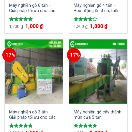
Máy nghiền gỗ 6 tấn –
Máy nghiền gỗ 4 tấn –
Giải pháp tối ưu cho sản
Hoạt động ổn định, tuổi
xuất mùn cưa
thọ cao
Giá
1,000
₫
Giá
Giá
1,000
₫
Giá
Được xếp
Được xếp
1,200
₫
1,200
₫
gốc
hiện
gốc
hiện
hạng
5.00
hạng
4.33
là:
tại
là:
tại
5 sao
5 sao
1,200 ₫.
là:
1,200 ₫.
là:
1,000 ₫.
1,000 ₫.
-17%
-17%
Máy nghiền gỗ 3 tấn –
Máy nghiền gỗ cây thành
Giải pháp tối ưu cho các
mùn cưa 5 tấn
doanh nghiệp chế biến gỗ
Giá
Giá
Giá
Giá