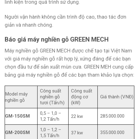
linh kiện trong quá trình sử dụng.
Người vận hành không cần trình độ cao, thao tác đơn
giản và nhanh chóng.
Báo giá máy nghiền gỗ GREEN MECH
Máy nghiền gỗ GREEN MECH được chế tạo tại Việt Nam
với giá máy nghiền gỗ rất hợp lý, xứng đáng để các bạn
chọn đầu tư để sản xuất mùn cưa. GREEN MEH cung cấp
bảng giá máy nghiền gỗ để các bạn tham khảo lựa chọn:
Công suất
Công suất
Model máy
nghiền gỗ
động cơ
Giá thành (VNĐ)
nghiền gỗ
tươi (Tấn/h)
(kW)
0,5 – 1,0 –
GM-150SM
285.000.000
22 kw
1,2 Tấn/h
1,0 – 1,2 –
GM-200SM
355.000.000
37 kw
1,5 Tấn/h