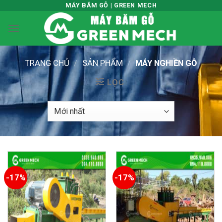
Skip
MÁY BĂM GỖ | GREEN MECH
to
content
TRANG CHỦ
/
SẢN PHẨM
/
MÁY NGHIỀN GỖ
LỌC
-17%
-17%