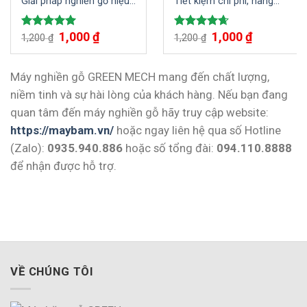
Giải pháp nghiền gỗ hiệu
Tiết kiệm chi phí, nâng
quả, tiết kiệm
cao chất lượng mùn cưa
Giá
1,000
₫
Giá
Giá
1,000
₫
Giá
Được xếp
Được xếp
1,200
₫
1,200
₫
gốc
hiện
gốc
hiện
hạng
5.00
hạng
4.67
là:
tại
là:
tại
5 sao
5 sao
1,200 ₫.
là:
1,200 ₫.
là:
1,000 ₫.
1,000 ₫.
Máy nghiền gỗ GREEN MECH mang đến chất lượng,
niềm tinh và sự hài lòng của khách hàng. Nếu bạn đang
quan tâm đến máy nghiền gỗ hãy truy cập website:
https://maybam.vn/
hoặc ngay liên hệ qua số Hotline
(Zalo):
0935.940.886
hoặc số tổng đài:
094.110.8888
để nhận được hỗ trợ.
VỀ CHÚNG TÔI