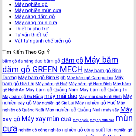
Máy nghiền gỗ
Máy nghiền mùn cưa
Máy sàng dăm gỗ
Máy sàng mùn cưa
Thiết bị phụ trợ
Tư vấn thiết kế
Vật tư ngành chế biến gỗ
Tìm Kiếm Theo Gợi Ý
Máy băm
dăm gỗ
dao băm gỗ
băm gỗ đa năng
dăm gỗ GREEN MECH
Máy băm gỗ Bình
Dương
Máy băm gỗ Bình Định
Máy
Máy băm gỗ Campuchia
băm gỗ Gia Lai
Máy băm gỗ Huế
Máy băm gỗ Nam Định
Máy băm
Máy băm gỗ Quảng Nam
Máy băm gỗ Quảng Trị
gỗ Nghệ An
máy mài dao
Máy
Máy băm gỗ Đà Nẵng
Máy mài dao Bình Định
nghiền cây gỗ
Máy nghiền gỗ Huế
Máy nghiền gỗ Gia Lai
Máy
Máy
Máy nghiền gỗ Quảng Ninh
nghiền gỗ Quảng Ngãi
máy sấy
mùn
Máy xay mùn cưa
xay gỗ
máy ép củi
máy ép mùn cưa
cưa
nghiền gỗ công suất lớn
nghiền gỗ công nghiệp
nghiền gỗ