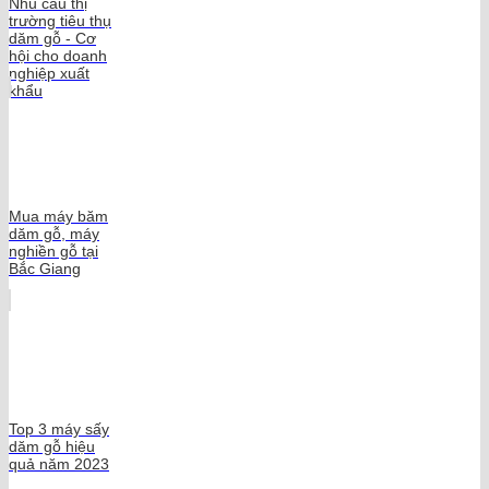
Nhu cầu thị
trường tiêu thụ
dăm gỗ - Cơ
hội cho doanh
nghiệp xuất
khẩu
Mua máy băm
dăm gỗ, máy
nghiền gỗ tại
Bắc Giang
Top 3 máy sấy
dăm gỗ hiệu
quả năm 2023