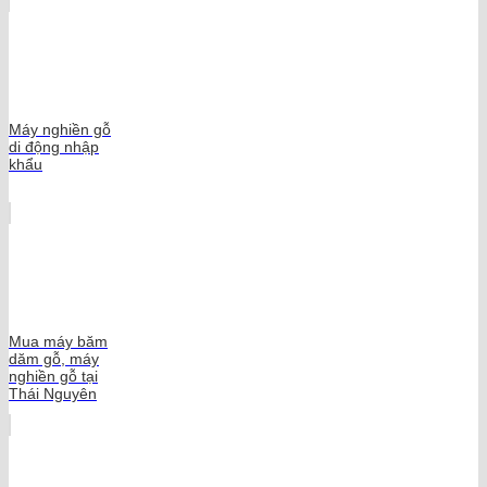
Máy nghiền gỗ
di động nhập
khẩu
Mua máy băm
dăm gỗ, máy
nghiền gỗ tại
Thái Nguyên