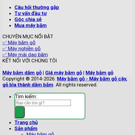
Câu hỏi thường gặp
Tư vấn đầu tư
Góc chia sẻ
Mua máy băm
CHUYÊN MỤC NỔI BẬT
✅ Máy băm gỗ
✅ Máy nghiền gỗ
✅ Máy mài dao băm
KẾT NỐI VỚI CHÚNG TÔI
Máy băm dăm gỗ
|
Giá máy băm gỗ
|
Máy băm gỗ
Copyright ® 2014-2026.
Máy băm gỗ - Máy băm gỗ cây,
gỗ bìa thành dăm băm
. All rights reserved.
Tìm kiếm:
Trang chủ
Sản phẩm
Máy băm gỗ