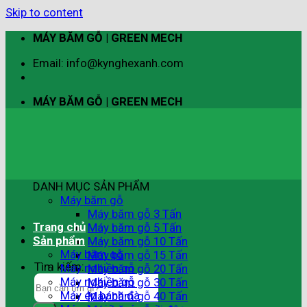
Skip to content
MÁY BĂM GỖ | GREEN MECH
Email: info@kynghexanh.com
MÁY BĂM GỖ | GREEN MECH
DANH MỤC SẢN PHẨM
Máy băm gỗ
Máy băm gỗ 3 Tấn
Trang chủ
Máy băm gỗ 5 Tấn
Sản phẩm
Máy băm gỗ 10 Tấn
Máy băm gỗ
Máy băm gỗ 15 Tấn
Tìm kiếm:
Máy nghiền gỗ
Máy băm gỗ 20 Tấn
Máy nghiền gỗ
Máy băm gỗ 30 Tấn
Máy ép bánh đà
Máy băm gỗ 40 Tấn