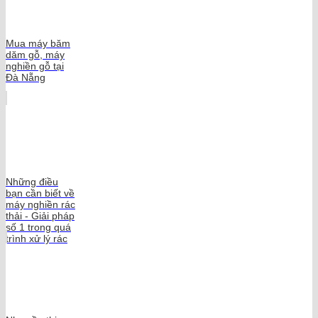
Mua máy băm
dăm gỗ, máy
nghiền gỗ tại
Đà Nẵng
Những điều
bạn cần biết về
máy nghiền rác
thải - Giải pháp
số 1 trong quá
trình xử lý rác