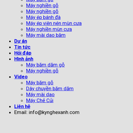
Máy nghiền gỗ
Máy nghiền gỗ
Máy ép bánh đà
Máy ép viên nén mùn cưa
Máy nghiền mùn cưa
Máy mài dao băm
Dự án
Tin tức
Hỏi đáp
Hình ảnh
Máy băm dăm gỗ
Máy nghiền gỗ
Video
Máy băm gỗ
Dây chuyền băm dăm
Máy mài dao
Máy Chẻ Củi
Liên hệ
Email: info@kynghexanh.com