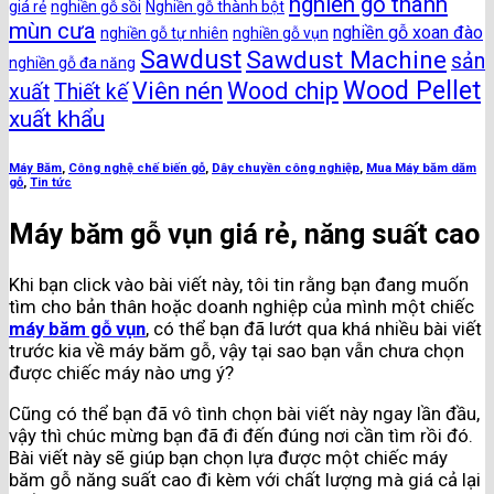
nghiền gỗ thành
giá rẻ
nghiền gỗ sồi
Nghiền gỗ thành bột
mùn cưa
nghiền gỗ xoan đào
nghiền gỗ tự nhiên
nghiền gỗ vụn
Sawdust
Sawdust Machine
sản
nghiền gỗ đa năng
Wood Pellet
Viên nén
Wood chip
xuất
Thiết kế
xuất khẩu
Máy Băm
,
Công nghệ chế biến gỗ
,
Dây chuyền công nghiệp
,
Mua Máy băm dăm
gỗ
,
Tin tức
Máy băm gỗ vụn giá rẻ, năng suất cao
Khi bạn click vào bài viết này, tôi tin rằng bạn đang muốn
tìm cho bản thân hoặc doanh nghiệp của mình một chiếc
máy băm gỗ vụn
, có thể bạn đã lướt qua khá nhiều bài viết
trước kia về máy băm gỗ, vậy tại sao bạn vẫn chưa chọn
được chiếc máy nào ưng ý?
Cũng có thể bạn đã vô tình chọn bài viết này ngay lần đầu,
vậy thì chúc mừng bạn đã đi đến đúng nơi cần tìm rồi đó.
Bài viết này sẽ giúp bạn chọn lựa được một chiếc máy
băm gỗ năng suất cao đi kèm với chất lượng mà giá cả lại