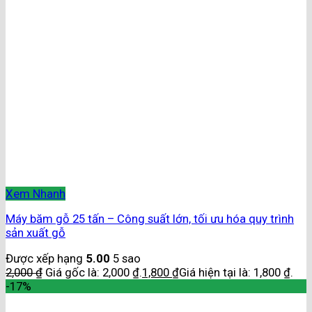
Xem Nhanh
Máy băm gỗ 25 tấn – Công suất lớn, tối ưu hóa quy trình
sản xuất gỗ
Được xếp hạng
5.00
5 sao
2,000
₫
Giá gốc là: 2,000 ₫.
1,800
₫
Giá hiện tại là: 1,800 ₫.
-17%