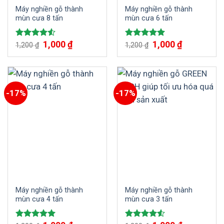
Máy nghiền gỗ thành
Máy nghiền gỗ thành
mùn cưa 8 tấn
mùn cưa 6 tấn
Giá
1,000
₫
Giá
Giá
1,000
₫
Giá
Được xếp
Được xếp
1,200
₫
1,200
₫
gốc
hiện
gốc
hiện
hạng
4.50
hạng
5.00
là:
tại
là:
tại
5 sao
5 sao
1,200 ₫.
là:
1,200 ₫.
là:
1,000 ₫.
1,000 ₫.
-17%
-17%
Máy nghiền gỗ thành
Máy nghiền gỗ thành
mùn cưa 4 tấn
mùn cưa 3 tấn
Giá
Giá
Giá
Giá