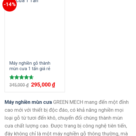
-14%
Máy nghiền gỗ thành
mùn cưa 1 tấn giá rẻ
Giá
295,000
₫
Giá
Được xếp
345,000
₫
gốc
hiện
hạng
4.67
là:
tại
5 sao
345,000 ₫.
là:
295,000 ₫.
Máy nghiền mùn cưa
GREEN MECH mang đến một đỉnh
cao mới với thiết bị độc đáo, có khả năng nghiền mọi
loại gỗ từ tươi đến khô, chuyển đổi chúng thành mùn
cưa chất lượng cao. Được trang bị công nghệ tiên tiến,
đây không chỉ là một máy nghiền gỗ thông thường, mà