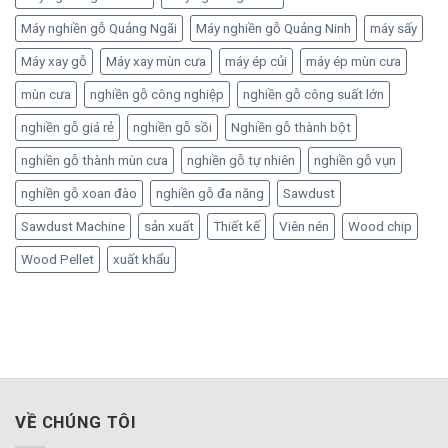
Máy nghiền gỗ Quảng Ngãi
Máy nghiền gỗ Quảng Ninh
máy sấy
Máy xay gỗ
Máy xay mùn cưa
máy ép củi
máy ép mùn cưa
mùn cưa
nghiền gỗ công nghiệp
nghiền gỗ công suất lớn
nghiền gỗ giá rẻ
nghiền gỗ sồi
Nghiền gỗ thành bột
nghiền gỗ thành mùn cưa
nghiền gỗ tự nhiên
nghiền gỗ vụn
nghiền gỗ xoan đào
nghiền gỗ đa năng
Sawdust
Sawdust Machine
sản xuất
Thiết kế
Viên nén
Wood chip
Wood Pellet
xuất khẩu
VỀ CHÚNG TÔI