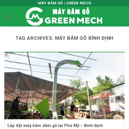
Skip
MÁY BĂM GỖ | GREEN MECH
to
content
TAG ARCHIVES:
MÁY BĂM GỖ BÌNH ĐỊNH
Lắp đặt máy băm dăm gỗ tại Phù Mỹ – Bình Định