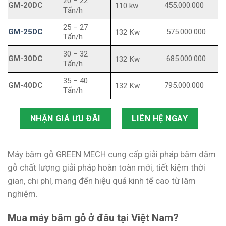
20 – 22
GM-20DC
455.000.000
110 kw
Tấn/h
25 – 27
GM-25DC
575.000.000
132 Kw
Tấn/h
30 – 32
GM-30DC
685.000.000
132 Kw
Tấn/h
35 – 40
GM-40DC
795.000.000
132 Kw
Tấn/h
NHẬN GIÁ ƯU ĐÃI
LIÊN HỆ NGAY
Máy băm gỗ GREEN MECH cung cấp giải pháp băm dăm
gỗ chất lượng giải pháp hoàn toàn mới, tiết kiệm thời
gian, chi phí, mang đến hiệu quả kinh tế cao từ lâm
nghiệm.
Mua máy băm gỗ ở đâu tại Việt Nam?