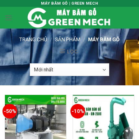
Skip
MÁY BĂM GỖ | GREEN MECH
to
content
TRANG CHỦ
/
SẢN PHẨM
/
MÁY BĂM GỖ
LỌC
-50%
-10%