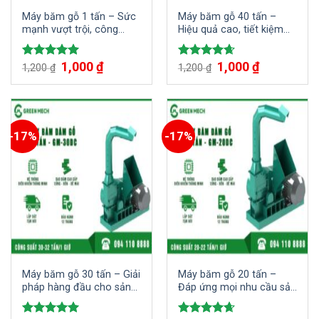
Máy băm gỗ 1 tấn – Sức
Máy băm gỗ 40 tấn –
mạnh vượt trội, công
Hiệu quả cao, tiết kiệm
nghệ tiên tiến
thời gian và công sức
Giá
1,000
₫
Giá
Giá
1,000
₫
Giá
Được xếp
Được xếp
1,200
₫
1,200
₫
gốc
hiện
gốc
hiện
hạng
5.00
hạng
4.67
là:
tại
là:
tại
5 sao
5 sao
1,200 ₫.
là:
1,200 ₫.
là:
1,000 ₫.
1,000 ₫.
-17%
-17%
Máy băm gỗ 30 tấn – Giải
Máy băm gỗ 20 tấn –
pháp hàng đầu cho sản
Đáp ứng mọi nhu cầu sản
xuất quy mô lớn
xuất dăm gỗ xuất khẩu