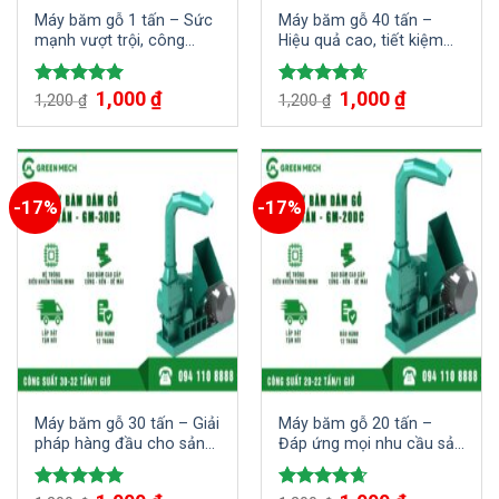
Máy băm gỗ 1 tấn – Sức
Máy băm gỗ 40 tấn –
mạnh vượt trội, công
Hiệu quả cao, tiết kiệm
nghệ tiên tiến
thời gian và công sức
Giá
1,000
₫
Giá
Giá
1,000
₫
Giá
Được xếp
Được xếp
1,200
₫
1,200
₫
gốc
hiện
gốc
hiện
hạng
5.00
hạng
4.67
là:
tại
là:
tại
5 sao
5 sao
1,200 ₫.
là:
1,200 ₫.
là:
1,000 ₫.
1,000 ₫.
-17%
-17%
Máy băm gỗ 30 tấn – Giải
Máy băm gỗ 20 tấn –
pháp hàng đầu cho sản
Đáp ứng mọi nhu cầu sản
xuất quy mô lớn
xuất dăm gỗ xuất khẩu
Giá
Giá
Giá
Giá