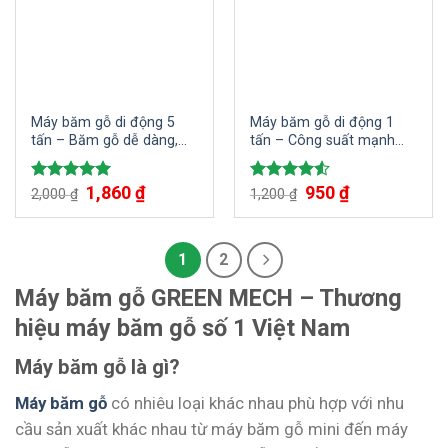
Máy băm gỗ di động 5
Máy băm gỗ di động 1
tấn – Băm gỗ dễ dàng,
tấn – Công suất mạnh
nhanh chóng, mọi lúc mọi
mẽ, năng suất cao
nơi
Giá
1,860
₫
Giá
Giá
950
₫
Giá
Được xếp
Được xếp
2,000
₫
1,200
₫
gốc
hiện
gốc
hiện
hạng
5.00
hạng
4.50
là:
tại
là:
tại
5 sao
5 sao
2,000 ₫.
là:
1,200 ₫.
là:
1,860 ₫.
950 ₫.
1
2
Máy băm gỗ GREEN MECH – Thương
hiệu máy băm gỗ số 1 Việt Nam
Máy băm gỗ là gì?
Máy băm gỗ
có nhiêu loại khác nhau phù hợp với nhu
cầu sản xuất khác nhau từ máy băm gỗ mini đến máy