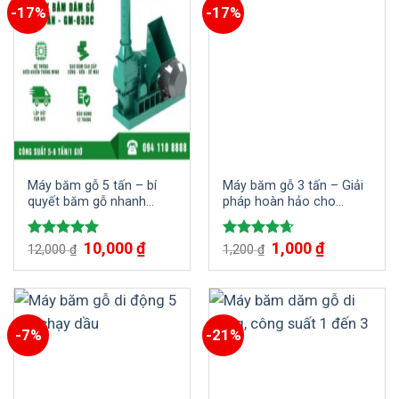
-17%
-17%
Máy băm gỗ 5 tấn – bí
Máy băm gỗ 3 tấn – Giải
quyết băm gỗ nhanh
pháp hoàn hảo cho
chóng
ngành công nghiệp gỗ
Giá
10,000
₫
Giá
Giá
1,000
₫
Giá
Được xếp
Được xếp
12,000
₫
1,200
₫
gốc
hiện
gốc
hiện
hạng
5.00
hạng
4.67
là:
tại
là:
tại
5 sao
5 sao
12,000 ₫.
là:
1,200 ₫.
là:
10,000 ₫.
1,000 ₫.
-7%
-21%