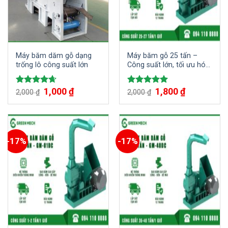
Máy băm dăm gỗ dạng
Máy băm gỗ 25 tấn –
trống lô công suất lớn
Công suất lớn, tối ưu hóa
quy trình sản xuất gỗ
Giá
1,000
₫
Giá
Giá
1,800
₫
Giá
Được xếp
Được xếp
2,000
₫
2,000
₫
gốc
hiện
gốc
hiện
hạng
4.67
hạng
5.00
là:
tại
là:
tại
5 sao
5 sao
2,000 ₫.
là:
2,000 ₫.
là:
1,000 ₫.
1,800 ₫.
-17%
-17%