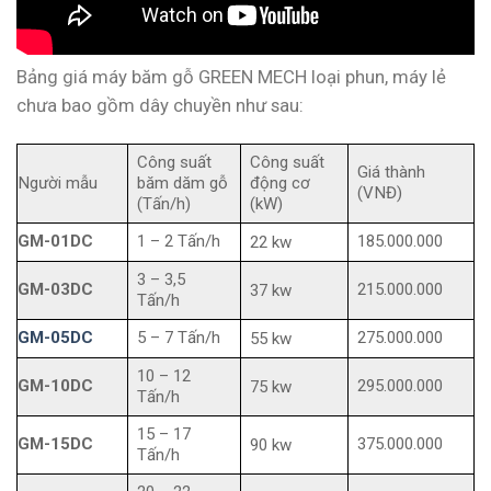
Bảng giá máy băm gỗ GREEN MECH loại phun, máy lẻ
chưa bao gồm dây chuyền như sau:
Công suất
Công suất
Giá thành
Người mẫu
băm dăm gỗ
động cơ
(VNĐ)
(Tấn/h)
(kW)
GM-01DC
1 – 2 Tấn/h
185.000.000
22 kw
3 – 3,5
GM-03DC
215.000.000
37 kw
Tấn/h
GM-05DC
5 – 7 Tấn/h
275.000.000
55 kw
10 – 12
GM-10DC
295.000.000
75 kw
Tấn/h
15 – 17
GM-15DC
375.000.000
90 kw
Tấn/h