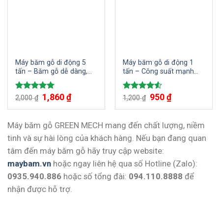
Máy băm gỗ di động 5
Máy băm gỗ di động 1
tấn – Băm gỗ dễ dàng,
tấn – Công suất mạnh
nhanh chóng, mọi lúc mọi
mẽ, năng suất cao
nơi
Giá
1,860
₫
Giá
Giá
950
₫
Giá
Được xếp
Được xếp
2,000
₫
1,200
₫
gốc
hiện
gốc
hiện
hạng
5.00
hạng
4.50
là:
tại
là:
tại
5 sao
5 sao
2,000 ₫.
là:
1,200 ₫.
là:
1,860 ₫.
950 ₫.
Máy băm gỗ GREEN MECH mang đến chất lượng, niềm
tinh và sự hài lòng của khách hàng. Nếu bạn đang quan
tâm đến máy băm gỗ hãy truy cập website:
maybam.vn
hoặc ngay liên hệ qua số Hotline (Zalo):
0935.940.886
hoặc số tổng đài:
094.110.8888
để
nhận được hỗ trợ.