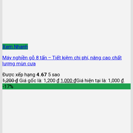
Xem Nhanh
Máy nghiền gỗ 8 tấn – Tiết kiệm chi phí, nâng cao chất
lượng mùn cưa
Được xếp hạng
4.67
5 sao
1,200
₫
Giá gốc là: 1,200 ₫.
1,000
₫
Giá hiện tại là: 1,000 ₫.
-17%