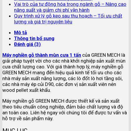
Vai trò của tự động hóa trong ngành gỗ – Nâng cao
năng suất và giảm chi phí vận hành
Quy trình xử lý gỗ keo sau thu hoạch – Tối ưu chất
lượng và giá trị nguyên liệu
Mô tả
Thông tin bổ sung
Đánh giá (3)
Máy nghiền gỗ thành mùn cưa 1 tấn
của GREEN MECH là
giải pháp tuyệt vời cho các nhà khởi nghiệp sản xuất mùn
cưa chất lượng cao. Với giá thành hợp lý, máy nghiền gỗ
GREEN MECH mang đến hiệu quả kinh tế tối ưu cho các
nhà máy sản xuất năng lượng, các lò đốt lò hơi tầng sôi,
các nhà máy ép củi D90, các đơn vị sản xuất viên nén
wood pellet xuất khẩu.
Máy nghiền gỗ GREEN MECH được thiết kế và sản xuất
theo tiêu chuẩn công nghiệp, đảm bảo chất lượng và độ
an toàn cao. Liên hệ ngay với chúng tôi để được tư vấn và
hỗ trợ về sản phẩm này.
MỤC LỤC