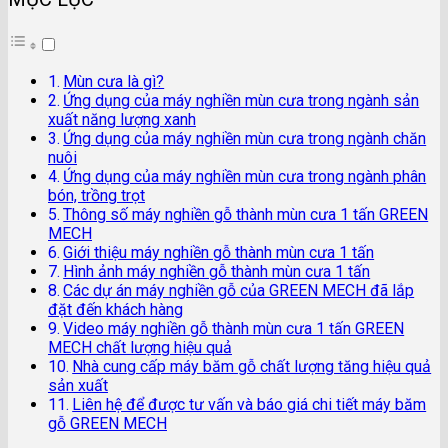
Mùn cưa là gì?
Ứng dụng của máy nghiền mùn cưa trong ngành sản
xuất năng lượng xanh
Ứng dụng của máy nghiền mùn cưa trong ngành chăn
nuôi
Ứng dụng của máy nghiền mùn cưa trong ngành phân
bón, trồng trọt
Thông số máy nghiền gỗ thành mùn cưa 1 tấn GREEN
MECH
Giới thiệu máy nghiền gỗ thành mùn cưa 1 tấn
Hình ảnh máy nghiền gỗ thành mùn cưa 1 tấn
Các dự án máy nghiền gỗ của GREEN MECH đã lắp
đặt đến khách hàng
Video máy nghiền gỗ thành mùn cưa 1 tấn GREEN
MECH chất lượng hiệu quả
Nhà cung cấp máy băm gỗ chất lượng tăng hiệu quả
sản xuất
Liên hệ để được tư vấn và báo giá chi tiết máy băm
gỗ GREEN MECH