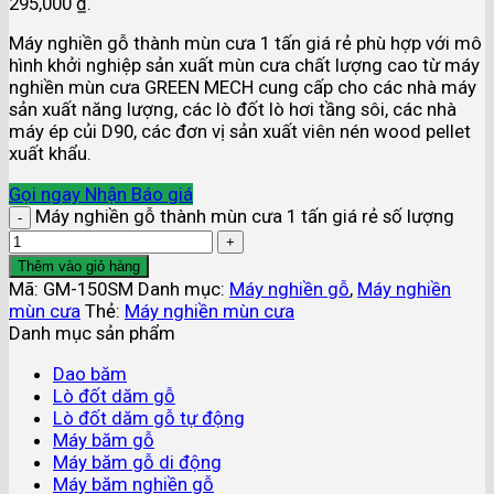
295,000 ₫.
Máy nghiền gỗ thành mùn cưa 1 tấn giá rẻ phù hợp với mô
hình khởi nghiệp sản xuất mùn cưa chất lượng cao từ máy
nghiền mùn cưa GREEN MECH cung cấp cho các nhà máy
sản xuất năng lượng, các lò đốt lò hơi tầng sôi, các nhà
máy ép củi D90, các đơn vị sản xuất viên nén wood pellet
xuất khẩu.
Gọi ngay
Nhận Báo giá
Máy nghiền gỗ thành mùn cưa 1 tấn giá rẻ số lượng
Thêm vào giỏ hàng
Mã:
GM-150SM
Danh mục:
Máy nghiền gỗ
,
Máy nghiền
mùn cưa
Thẻ:
Máy nghiền mùn cưa
Danh mục sản phẩm
Dao băm
Lò đốt dăm gỗ
Lò đốt dăm gỗ tự động
Máy băm gỗ
Máy băm gỗ di động
Máy băm nghiền gỗ