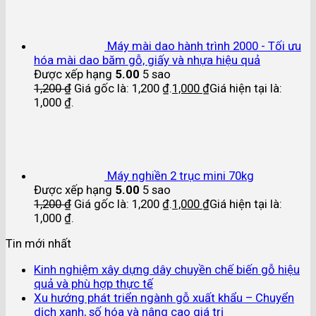
Máy mài dao hành trình 2000 - Tối ưu
hóa mài dao băm gỗ, giấy và nhựa hiệu quả
Được xếp hạng
5.00
5 sao
1,200
₫
Giá gốc là: 1,200 ₫.
1,000
₫
Giá hiện tại là:
1,000 ₫.
Máy nghiền 2 trục mini 70kg
Được xếp hạng
5.00
5 sao
1,200
₫
Giá gốc là: 1,200 ₫.
1,000
₫
Giá hiện tại là:
1,000 ₫.
Tin mới nhất
Kinh nghiệm xây dựng dây chuyền chế biến gỗ hiệu
quả và phù hợp thực tế
Xu hướng phát triển ngành gỗ xuất khẩu – Chuyển
dịch xanh, số hóa và nâng cao giá trị