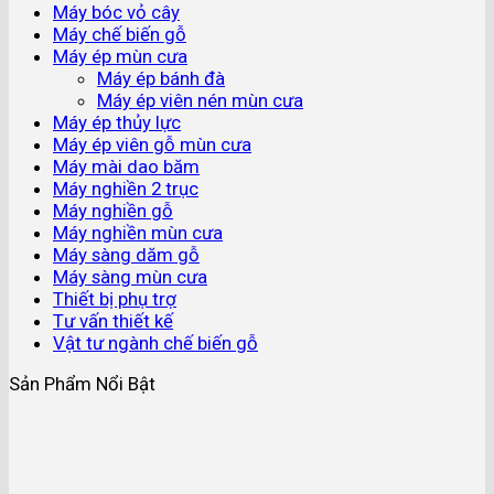
Máy bóc vỏ cây
Máy chế biến gỗ
Máy ép mùn cưa
Máy ép bánh đà
Máy ép viên nén mùn cưa
Máy ép thủy lực
Máy ép viên gỗ mùn cưa
Máy mài dao băm
Máy nghiền 2 trục
Máy nghiền gỗ
Máy nghiền mùn cưa
Máy sàng dăm gỗ
Máy sàng mùn cưa
Thiết bị phụ trợ
Tư vấn thiết kế
Vật tư ngành chế biến gỗ
Sản Phẩm Nổi Bật