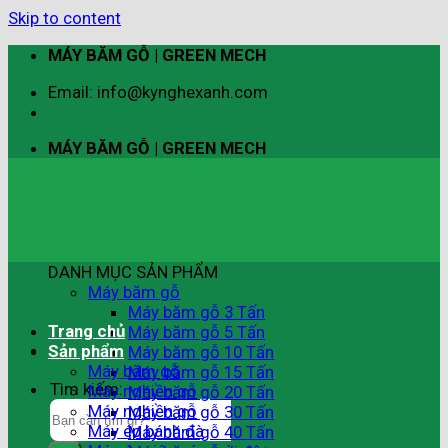
Skip to content
MÁY BĂM GỖ | GREEN MECH
Email: info@kynghexanh.com
MÁY BĂM GỖ | GREEN MECH
DANH MỤC SẢN PHẨM
Máy băm gỗ
Máy băm gỗ 3 Tấn
Trang chủ
Máy băm gỗ 5 Tấn
Sản phẩm
Máy băm gỗ 10 Tấn
Máy băm gỗ
Máy băm gỗ 15 Tấn
Tìm kiếm:
Máy nghiền gỗ
Máy băm gỗ 20 Tấn
Máy nghiền gỗ
Máy băm gỗ 30 Tấn
Máy ép bánh đà
Máy băm gỗ 40 Tấn