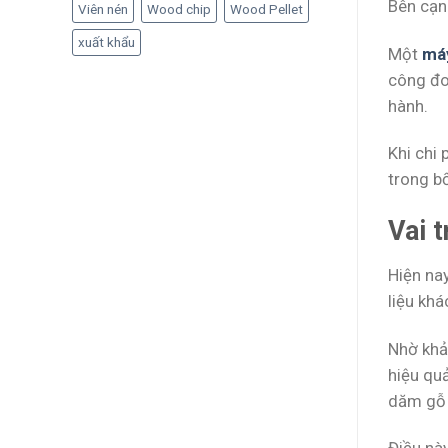
Bên cạnh
Viên nén
Wood chip
Wood Pellet
xuất khẩu
Một
má
công đo
hành.
Khi chi 
trong bố
Vai 
Hiện na
liệu khá
Nhờ khả
hiệu qu
dăm gỗ đ