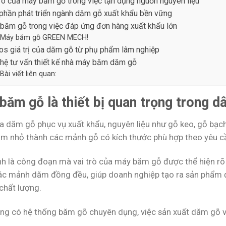
trò của máy băm gỗ trong việc tận dụng nguồn nguyên liệu
phần phát triển ngành dăm gỗ xuất khẩu bền vững
băm gỗ trong việc đáp ứng đơn hàng xuất khẩu lớn
Máy băm gỗ GREEN MECH!
os giá trị của dăm gỗ từ phụ phẩm lâm nghiệp
 hệ tư vấn thiết kế nhà máy băm dăm gỗ
Bài viết liên quan:
băm gỗ là thiết bị quan trọng trong 
ra dăm gỗ phục vụ xuất khẩu, nguyên liệu như gỗ keo, gỗ bạc
m nhỏ thành các mảnh gỗ có kích thước phù hợp theo yêu c
nh là công đoạn mà vai trò của máy băm gỗ được thể hiện rõ 
ác mảnh dăm đồng đều, giúp doanh nghiệp tạo ra sản phẩm đ
chất lượng.
ng có hệ thống băm gỗ chuyên dụng, việc sản xuất dăm gỗ vớ