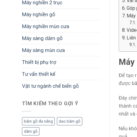
Vai 
Máy nghiền 2 trục
Góp 
Máy nghiền gỗ
Máy 
Máy nghiền mùn cưa
Vide
Liên
Máy sàng dăm gỗ
Máy sàng mùn cưa
Máy 
Thiết bị phụ trợ
Tư vấn thiết kế
Để tạo 
được bă
Vật tư ngành chế biến gỗ
Đây chí
TÌM KIẾM THEO GỢI Ý
thành c
nhất và 
băm gỗ đa năng
dao băm gỗ
Nếu khô
dăm gỗ
quả.