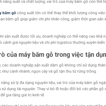
 năng suất và chất lượng, vai trò của máy băm gỗ còn thể hi
y băm gỗ
công suất lớn có thể thay thế khối lượng công việc
ạn băm gỗ giúp giảm chi phí nhân công, giảm thời gian sản xu
phí sản xuất được tối ưu, doanh nghiệp có thể nâng cao khả n
i cảnh giá nguyên liệu và chi phí logistics thường xuyên biến
trò của máy băm gỗ trong việc tận dụ
y, các doanh nghiệp sản xuất dăm gỗ không chỉ sử dụng thân
c như cành nhánh, ngọn cây và gỗ tận thu từ rừng trồng.
 năng xử lý đa dạng nguyên liệu, vai trò của máy băm gỗ ngà
ả sử dụng tài nguyên. Thay vì bỏ đi hoặc đốt bỏ các phần gỗ 
ể gia tăng giá trị kinh tế.