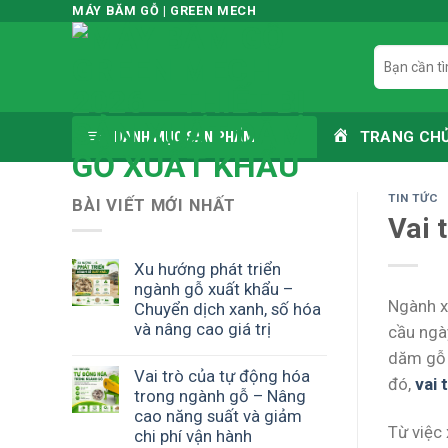
Skip
MÁY BĂM GỖ | GREEN MECH
to
Tìm
content
kiếm:
DANH MỤC SẢN PHẨM
TRANG CH
TIN TỨC
BÀI VIẾT MỚI NHẤT
Vai 
Xu hướng phát triển
ngành gỗ xuất khẩu –
Ngành x
Chuyển dịch xanh, số hóa
và nâng cao giá trị
cầu ngày
dăm gỗ 
Vai trò của tự động hóa
đó,
vai 
trong ngành gỗ – Nâng
cao năng suất và giảm
Từ việc
chi phí vận hành