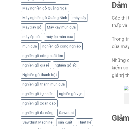
Đảm 
Máy nghiền gỗ Quảng Ngãi
Các thị
Máy nghiền gỗ Quảng Ninh
máy sấy
thấp và 
Máy xay gỗ
Máy xay mùn cưa
máy ép củi
máy ép mùn cưa
Trong tr
của máy
mùn cưa
nghiền gỗ công nghiệp
nghiền gỗ công suất lớn
Những d
nghiền gỗ giá rẻ
nghiền gỗ sồi
kiểm so
giá trị
Nghiền gỗ thành bột
nghiền gỗ thành mùn cưa
nghiền gỗ tự nhiên
nghiền gỗ vụn
nghiền gỗ xoan đào
nghiền gỗ đa năng
Sawdust
Giảm
Sawdust Machine
sản xuất
Thiết kế