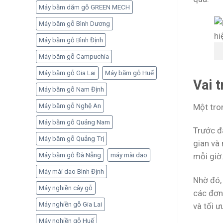
Máy băm dăm gỗ GREEN MECH
Máy băm gỗ Bình Dương
Máy băm gỗ Bình Định
Máy băm gỗ Campuchia
Máy băm gỗ Gia Lai
Máy băm gỗ Huế
Vai 
Máy băm gỗ Nam Định
Một tro
Máy băm gỗ Nghệ An
Máy băm gỗ Quảng Nam
Trước đ
Máy băm gỗ Quảng Trị
gian và
Máy băm gỗ Đà Nẵng
máy mài dao
mỗi giờ
Máy mài dao Bình Định
Nhờ đó,
Máy nghiền cây gỗ
các đơn 
Máy nghiền gỗ Gia Lai
và tối ư
Máy nghiền gỗ Huế