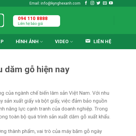
Email: info@kynghexanh.com
094 110 8888
Liên hệ báo giá
ÁP
HÌNH ẢNH
VIDEO
LIÊN HỆ
u dăm gỗ hiện nay
ng của ngành chế biến lâm sản Việt Nam. Với nhu
áy sản xuất giấy và bột giấy, việc đảm bảo nguồn
ịnh năng lực cạnh tranh của doanh nghiệp. Trong
ong toàn bộ quá trình sản xuất dăm gỗ xuất khẩu.
ượng thành phẩm, vai trò của máy băm gỗ ngày