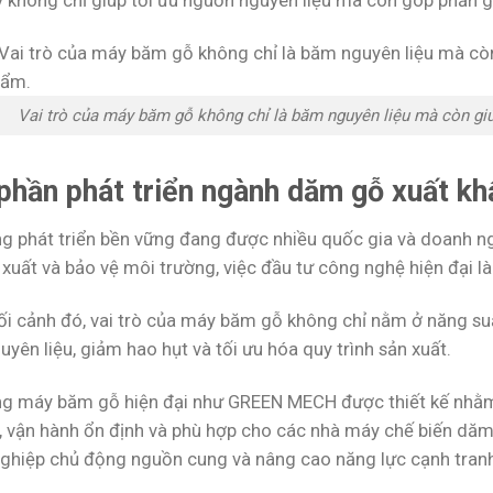
y không chỉ giúp tối ưu nguồn nguyên liệu mà còn góp phần g
Vai trò của máy băm gỗ không chỉ là băm nguyên liệu mà còn giúp
phần phát triển ngành dăm gỗ xuất kh
g phát triển bền vững đang được nhiều quốc gia và doanh ng
xuất và bảo vệ môi trường, việc đầu tư công nghệ hiện đại là 
ối cảnh đó, vai trò của máy băm gỗ không chỉ nằm ở năng s
yên liệu, giảm hao hụt và tối ưu hóa quy trình sản xuất.
g máy băm gỗ hiện đại như GREEN MECH được thiết kế nhằm
n, vận hành ổn định và phù hợp cho các nhà máy chế biến dăm 
ghiệp chủ động nguồn cung và nâng cao năng lực cạnh tranh