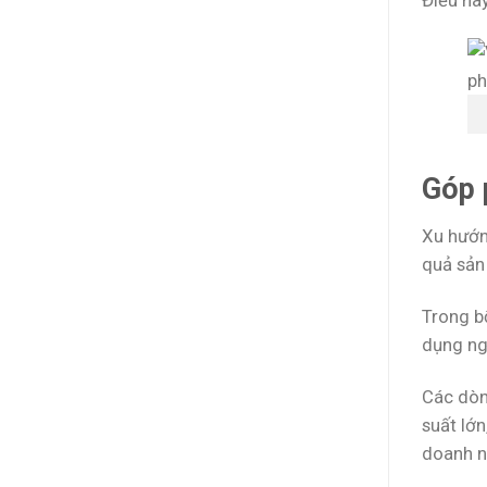
Điều nà
Góp 
Xu hướn
quả sản 
Trong b
dụng ngu
Các dòn
suất lớ
doanh n