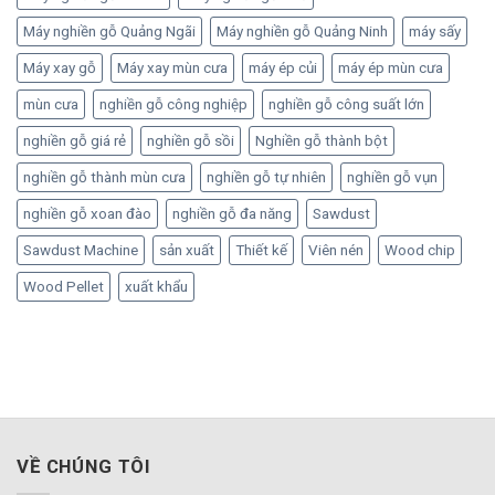
Máy nghiền gỗ Quảng Ngãi
Máy nghiền gỗ Quảng Ninh
máy sấy
Máy xay gỗ
Máy xay mùn cưa
máy ép củi
máy ép mùn cưa
mùn cưa
nghiền gỗ công nghiệp
nghiền gỗ công suất lớn
nghiền gỗ giá rẻ
nghiền gỗ sồi
Nghiền gỗ thành bột
nghiền gỗ thành mùn cưa
nghiền gỗ tự nhiên
nghiền gỗ vụn
nghiền gỗ xoan đào
nghiền gỗ đa năng
Sawdust
Sawdust Machine
sản xuất
Thiết kế
Viên nén
Wood chip
Wood Pellet
xuất khẩu
VỀ CHÚNG TÔI