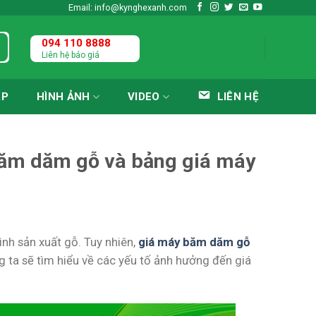
Email: info@kynghexanh.com
094 110 8888
Liên hệ báo giá
ÁP
HÌNH ẢNH
VIDEO
LIÊN HỆ
băm dăm gỗ và bảng giá máy
ình sản xuất gỗ. Tuy nhiên,
giá máy băm dăm gỗ
ng ta sẽ tìm hiểu về các yếu tố ảnh hưởng đến giá