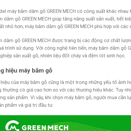
el máy băm dăm gỗ GREEN MECH có công suất khác nhau từ 1
 dăm gỗ GREEN MECH giúp tăng năng suất sản xuất, tiết kiệm 
ất nhỏ hơn, máy băm dăm gỗ GREEN MECH phù hợp với các d
 dăm gỗ GREEN MECH được trang bị các động cơ chất lượng
uá trình sử dụng. Với công nghệ tiên tiến, máy băm dăm gỗ
hiệp sản xuất gỗ, nhiên liệu đốt cháy và đệm lót sinh học.
g hiệu máy băm gỗ
hiệu của máy băm gỗ cũng là một trong những yếu tố ảnh 
ng thường có giá cao hơn so với các thương hiệu khác. Tuy n
ợng sản phẩm. Vì vậy, khi chọn máy băm gỗ, người mua cần l
n phẩm và giá trị đầu tư.