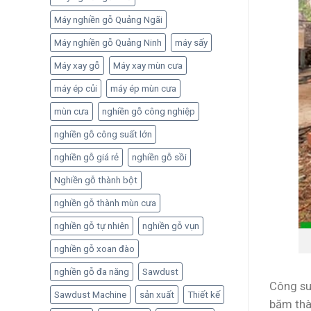
Máy nghiền gỗ Quảng Ngãi
Máy nghiền gỗ Quảng Ninh
máy sấy
Máy xay gỗ
Máy xay mùn cưa
máy ép củi
máy ép mùn cưa
mùn cưa
nghiền gỗ công nghiệp
nghiền gỗ công suất lớn
nghiền gỗ giá rẻ
nghiền gỗ sồi
Nghiền gỗ thành bột
nghiền gỗ thành mùn cưa
nghiền gỗ tự nhiên
nghiền gỗ vụn
nghiền gỗ xoan đào
nghiền gỗ đa năng
Sawdust
Công su
Sawdust Machine
sản xuất
Thiết kế
băm thà