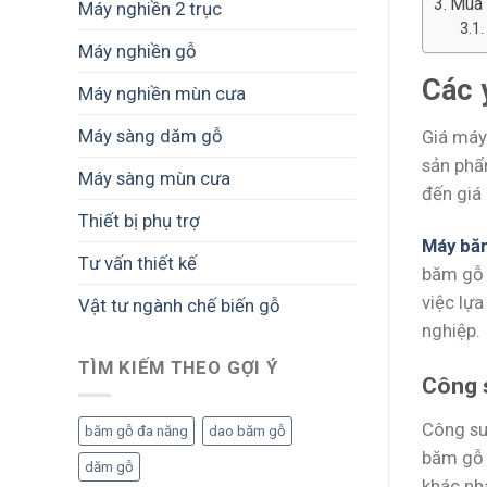
Mua 
Máy nghiền 2 trục
Máy nghiền gỗ
Các 
Máy nghiền mùn cưa
Máy sàng dăm gỗ
Giá máy
sản phẩ
Máy sàng mùn cưa
đến giá
Thiết bị phụ trợ
Máy bă
Tư vấn thiết kế
băm gỗ 
việc lự
Vật tư ngành chế biến gỗ
nghiệp.
TÌM KIẾM THEO GỢI Ý
Công 
Công su
băm gỗ đa năng
dao băm gỗ
băm gỗ 
dăm gỗ
khác nh