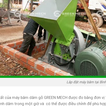
Lắp đặt máy băm tại Bìn
ất của máy băm dăm gỗ GREEN MECH được đo bằng đơn vị “t
nh dăm trong một giờ và có thể được điều chỉnh để phù hợp 