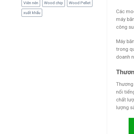
Viên nén
Wood chip
Wood Pellet
Các mod
xuất khẩu
máy băm
công su
Máy băm
trong q
doanh ng
Thươn
Thương 
nổi tiế
chất lư
lượng sả