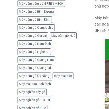
Máy băm dăm gỗ GREEN MECH
phù hợp
Máy băm gỗ Bình Dương
Máy băm
Máy băm gỗ Bình Định
các ngà
Máy băm gỗ Campuchia
GREEN M
Máy băm gỗ Gia Lai
Máy băm gỗ Huế
Máy băm gỗ Nam Định
Máy băm gỗ Nghệ An
Máy băm gỗ Quảng Nam
Máy băm gỗ Quảng Trị
Máy băm gỗ Đà Nẵng
máy mài dao
Máy mài dao Bình Định
Máy nghiền cây gỗ
Máy nghiền gỗ Gia Lai
Máy nghiền gỗ Huế