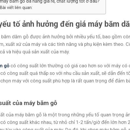
máy băm gỗ đa năng giá rẻ, chất lượng tốt ở đâu?
Bài viết liên quan:
yếu tố ảnh hưởng đến giá máy băm d
 băm dăm gỗ được ảnh hưởng bởi nhiều yếu tố, bao gồm côn
m, xuất xứ của máy và các tính năng và phụ kiện kèm theo. 
 cả và hiệu quả sản xuất của máy.
m gỗ
có công suất lớn thường có giá cao hơn so với máy có 
có công suất quá thấp so với nhu cầu sản xuất, sẽ dẫn đến tố
a chọn máy với công suất phù hợp là rất quan trọng để đảm bả
suất của máy băm gỗ
ất của máy băm gỗ là một trong những yếu tố quan trọng ả
có công suất khác nhau, từ nhỏ chỉ 1-2 tấn/giờ đến lớn hơn 
au tùy vào công suất của máy. Do đó, khi chọn máy băm gỗ, 