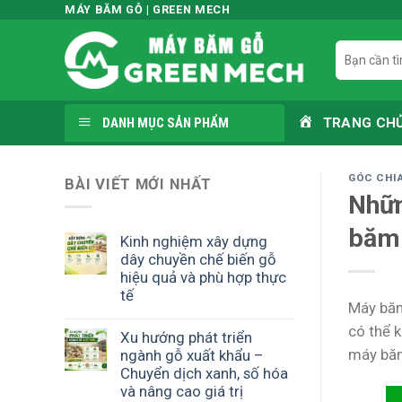
Skip
MÁY BĂM GỖ | GREEN MECH
to
Tìm
content
kiếm:
DANH MỤC SẢN PHẨM
TRANG CH
GÓC CHIA
BÀI VIẾT MỚI NHẤT
Nhữn
băm
Kinh nghiệm xây dựng
dây chuyền chế biến gỗ
hiệu quả và phù hợp thực
tế
Máy băm 
có thể k
Xu hướng phát triển
máy băm
ngành gỗ xuất khẩu –
Chuyển dịch xanh, số hóa
và nâng cao giá trị