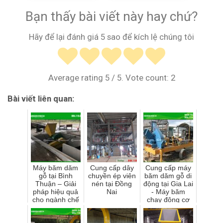
Bạn thấy bài viết này hay chứ?
Hãy để lại đánh giá 5 sao để kích lệ chúng tôi
Average rating
5
/ 5. Vote count:
2
Bài viết liên quan:
Máy băm dăm
Cung cấp dây
Cung cấp máy
gỗ tại Bình
chuyền ép viên
băm dăm gỗ di
Thuận – Giải
nén tại Đồng
động tại Gia Lai
pháp hiệu quả
Nai
- Máy băm
cho ngành chế
chạy động cơ
biến gỗ và viên
dầu
nén sinh khối