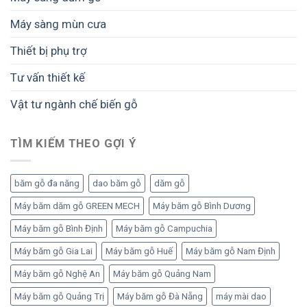
Máy sàng mùn cưa
Thiết bị phụ trợ
Tư vấn thiết kế
Vật tư ngành chế biến gỗ
TÌM KIẾM THEO GỢI Ý
băm gỗ đa năng
dao băm gỗ
dăm gỗ
Máy băm dăm gỗ GREEN MECH
Máy băm gỗ Bình Dương
Máy băm gỗ Bình Định
Máy băm gỗ Campuchia
Máy băm gỗ Gia Lai
Máy băm gỗ Huế
Máy băm gỗ Nam Định
Máy băm gỗ Nghệ An
Máy băm gỗ Quảng Nam
Máy băm gỗ Quảng Trị
Máy băm gỗ Đà Nẵng
máy mài dao