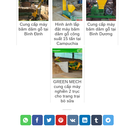
Cung cấp máy
Hình ảnh lắp
Cung cấp máy
băm dăm gỗ tại
đặt máy băm
băm dăm gỗ tại
Bình Định
dăm gỗ công
Bình Dương
suất 15 tấn tại
Campuchia
GREEN MECH
cung cấp máy
nghiền 2 trục
cho trang trại
bò sữa
Vinamilk tại Tây
Ninh – Bước
tiến mới tr...