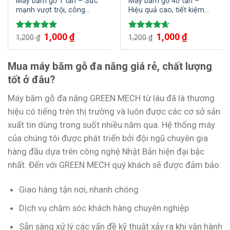
Máy băm gỗ 1 tấn – Sức
Máy băm gỗ 40 tấn –
mạnh vượt trội, công
Hiệu quả cao, tiết kiệm
nghệ tiên tiến
thời gian và công sức
Giá
1,000
₫
Giá
Giá
1,000
₫
Giá
Được xếp
Được xếp
1,200
₫
1,200
₫
gốc
hiện
gốc
hiện
hạng
5.00
hạng
4.67
là:
tại
là:
tại
5 sao
5 sao
1,200 ₫.
là:
1,200 ₫.
là:
1,000 ₫.
1,000 ₫.
Mua máy băm gỗ đa năng giá rẻ, chất lượng
tốt ở đâu?
Máy băm gỗ đa năng GREEN MECH từ lâu đã là thương
hiệu có tiếng trên thị trường và luôn được các cơ sở sản
xuất tin dùng trong suốt nhiều năm qua. Hệ thống máy
của chúng tôi được phát triển bởi đội ngũ chuyên gia
hàng đầu dựa trên công nghệ Nhật Bản hiện đại bậc
nhất. Đến với GREEN MECH quý khách sẽ được đảm bảo:
Giao hàng tận nơi, nhanh chóng
Dịch vụ chăm sóc khách hàng chuyên nghiệp
Sẵn sàng xử lý các vấn đề kỹ thuật xảy ra khi vận hành