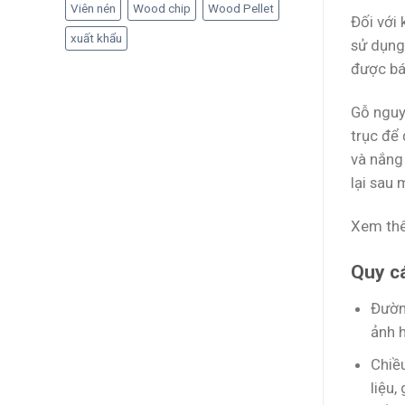
Viên nén
Wood chip
Wood Pellet
Đối với
xuất khẩu
sử dụng
được bá
Gỗ nguy
trục để
và nắng
lại sau
Xem th
Quy c
Đườn
ảnh 
Chiề
liệu,