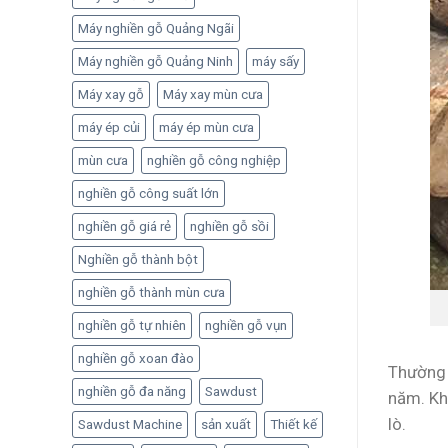
Máy nghiền gỗ Quảng Ngãi
Máy nghiền gỗ Quảng Ninh
máy sấy
Máy xay gỗ
Máy xay mùn cưa
máy ép củi
máy ép mùn cưa
mùn cưa
nghiền gỗ công nghiệp
nghiền gỗ công suất lớn
nghiền gỗ giá rẻ
nghiền gỗ sồi
Nghiền gỗ thành bột
nghiền gỗ thành mùn cưa
nghiền gỗ tự nhiên
nghiền gỗ vụn
nghiền gỗ xoan đào
Thường 
nghiền gỗ đa năng
Sawdust
năm. Kh
lò.
Sawdust Machine
sản xuất
Thiết kế