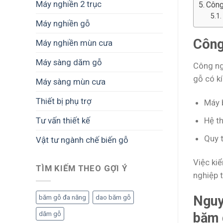
Máy nghiền 2 trục
Công
Máy nghiền gỗ
Công
Máy nghiền mùn cưa
Máy sàng dăm gỗ
Công ng
gỗ có k
Máy sàng mùn cưa
Thiết bị phụ trợ
Máy 
Tư vấn thiết kế
Hệ t
Quy 
Vật tư ngành chế biến gỗ
Việc kiể
TÌM KIẾM THEO GỢI Ý
nghiệp t
Nguy
băm gỗ đa năng
dao băm gỗ
băm 
dăm gỗ