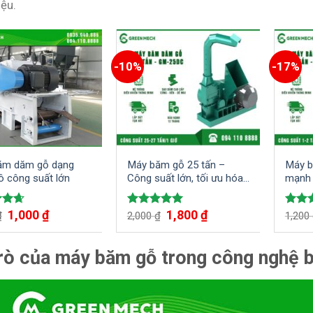
iệu.
-10%
-17%
ăm dăm gỗ dạng
Máy băm gỗ 25 tấn –
Máy b
lô công suất lớn
Công suất lớn, tối ưu hóa
mạnh 
quy trình sản xuất gỗ
tiên t
Giá
Giá
Giá
Giá
1,000
₫
1,800
₫
xếp
Được xếp
Được
₫
2,000
₫
1,200
gốc
hiện
gốc
hiện
4.67
hạng
5.00
hạng
là:
tại
là:
tại
5 sao
5 sao
2,000 ₫.
là:
2,000 ₫.
là:
trò của máy băm gỗ trong công nghệ 
1,000 ₫.
1,800 ₫.