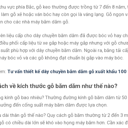
 khu vực phía Bắc, gỗ keo thường được trồng từ 7 đến 8 năm,
 làm gỗ xẻ hoặc ván bóc hay còn gọi là váng lạng. Gỗ ngọn 
n cho các nhà máy băm dăm gỗ.
ên liệu cấp cho dây chuyền băm dăm đã được bóc vỏ hay chư
 điều phối cấp liệu từ xe gắp hoặc máy gắp nhưng với gỗ chư
 suất phù hợp với dây chuyền băm dăm. Ngoài ra, băng tải cấp
 máy bóc vỏ và các gỗ không đạt chuẩn bị gắp vào máy bóc.
êm:
Tư vấn thiết kế dây chuyền băm dăm gỗ xuất khẩu 100 
ách về kích thước gỗ băm dăm như thế nào?
g kính gỗ bao nhiêu? Thường đường kính gỗ băm dăm từ 50 
hưởng đến cống suất máy băm dăm được lựa chọn.
u dài thân gỗ thế nào? Quy cách gỗ băm thường từ 2 đến 3 mé
 gỗ có chiều dài lớn sẽ khó vào họng máy băm hơn. Cần xác đị