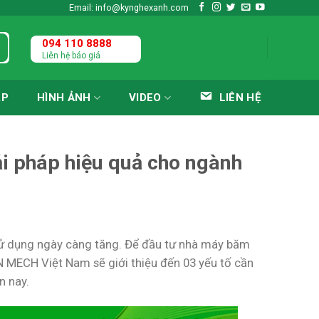
Email: info@kynghexanh.com
094 110 8888
Liên hệ báo giá
ÁP
HÌNH ẢNH
VIDEO
LIÊN HỆ
i pháp hiệu quả cho ngành
sử dụng ngày càng tăng. Để đầu tư nhà máy băm
 MECH Việt Nam sẽ giới thiệu đến 03 yếu tố cần
n nay.