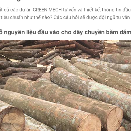
ất cả các dự án GREEN MECH tư vấn và thiết kế, thông tin đầu
u tiêu chuẩn như thế nào? Các câu hỏi sẽ được đội ngũ tư vấ
ỗ nguyên liệu đầu vào cho dây chuyền băm dăm 