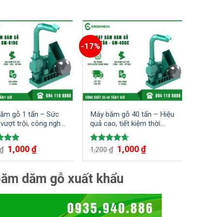
-17%
ăm gỗ 1 tấn – Sức
Máy băm gỗ 40 tấn – Hiệu
vượt trội, công nghệ
quả cao, tiết kiệm thời
iến
gian và công sức
Giá
Giá
Giá
Giá
1,000
₫
1,000
₫
 xếp
Được xếp
₫
1,200
₫
gốc
hiện
gốc
hiện
5.00
hạng
4.67
là:
tại
là:
tại
5 sao
1,200 ₫.
là:
1,200 ₫.
là:
băm dăm gỗ xuất khẩu
1,000 ₫.
1,000 ₫.