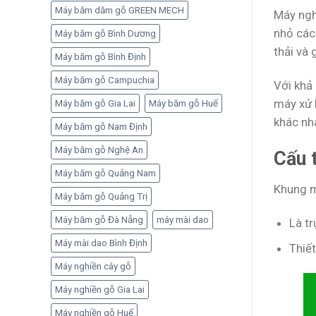
Máy băm dăm gỗ GREEN MECH
Máy nghi
nhỏ các 
Máy băm gỗ Bình Dương
thải và
Máy băm gỗ Bình Định
Máy băm gỗ Campuchia
Với khả
máy xử l
Máy băm gỗ Gia Lai
Máy băm gỗ Huế
khác nha
Máy băm gỗ Nam Định
Máy băm gỗ Nghệ An
Cấu 
Máy băm gỗ Quảng Nam
Khung 
Máy băm gỗ Quảng Trị
Máy băm gỗ Đà Nẵng
máy mài dao
Là tr
Máy mài dao Bình Định
Thiết
Máy nghiền cây gỗ
Máy nghiền gỗ Gia Lai
Máy nghiền gỗ Huế