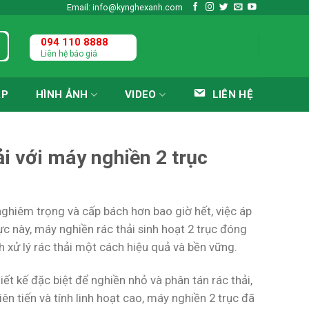
Email: info@kynghexanh.com
094 110 8888
Liên hệ báo giá
ÁP
HÌNH ẢNH
VIDEO
LIÊN HỆ
ải với máy nghiền 2 trục
 nghiêm trọng và cấp bách hơn bao giờ hết, việc áp
ực này, máy nghiền rác thải sinh hoạt 2 trục đóng
nh xử lý rác thải một cách hiệu quả và bền vững.
iết kế đặc biệt để nghiền nhỏ và phân tán rác thải,
ên tiến và tính linh hoạt cao, máy nghiền 2 trục đã