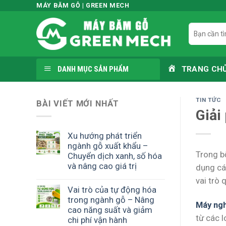
Skip
MÁY BĂM GỖ | GREEN MECH
to
Tìm
content
kiếm:
DANH MỤC SẢN PHẨM
TRANG CH
TIN TỨC
BÀI VIẾT MỚI NHẤT
Giải
Xu hướng phát triển
ngành gỗ xuất khẩu –
Trong bố
Chuyển dịch xanh, số hóa
và nâng cao giá trị
dụng các
vai trò 
Vai trò của tự động hóa
trong ngành gỗ – Nâng
Máy ngh
cao năng suất và giảm
từ các l
chi phí vận hành