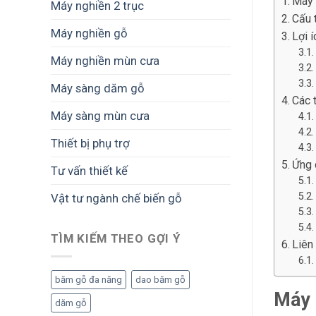
Máy n
Máy nghiền 2 trục
Cấu 
Máy nghiền gỗ
Lợi 
Máy nghiền mùn cưa
Máy sàng dăm gỗ
Các 
Máy sàng mùn cưa
Thiết bị phụ trợ
Ứng 
Tư vấn thiết kế
Vật tư ngành chế biến gỗ
TÌM KIẾM THEO GỢI Ý
Liên
băm gỗ đa năng
dao băm gỗ
Máy n
dăm gỗ