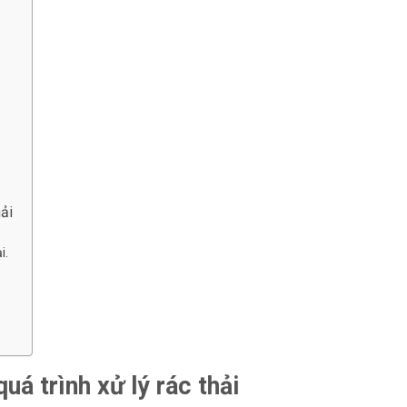
hải
i.
uá trình xử lý rác thải