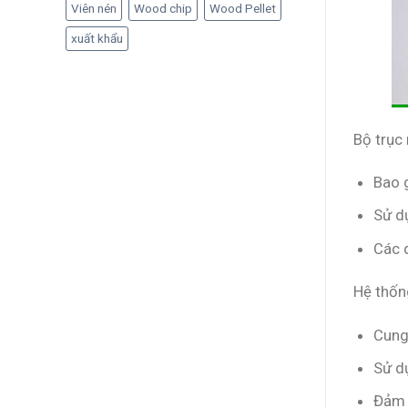
Viên nén
Wood chip
Wood Pellet
xuất khẩu
Bộ trục
Bao 
Sử dụ
Các d
Hệ thốn
Cung
Sử d
Đảm b