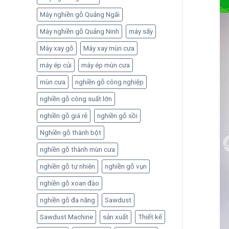
Máy nghiền gỗ Quảng Ngãi
Máy nghiền gỗ Quảng Ninh
máy sấy
Máy xay gỗ
Máy xay mùn cưa
máy ép củi
máy ép mùn cưa
mùn cưa
nghiền gỗ công nghiệp
nghiền gỗ công suất lớn
nghiền gỗ giá rẻ
nghiền gỗ sồi
Nghiền gỗ thành bột
nghiền gỗ thành mùn cưa
nghiền gỗ tự nhiên
nghiền gỗ vụn
nghiền gỗ xoan đào
nghiền gỗ đa năng
Sawdust
Sawdust Machine
sản xuất
Thiết kế