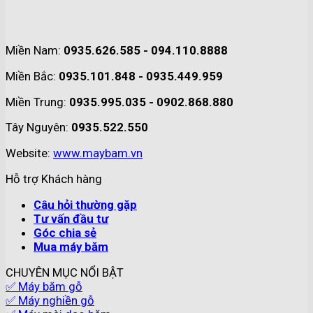
Miền Nam:
0935.626.585 - 094.110.8888
Miền Bắc:
0935.101.848 - 0935.449.959
Miền Trung:
0935.995.035 - 0902.868.880
Tây Nguyên:
0935.522.550
Website:
www.maybam.vn
Hỗ trợ Khách hàng
Câu hỏi thường gặp
Tư vấn đầu tư
Góc chia sẻ
Mua máy băm
CHUYÊN MỤC NỔI BẬT
✅ Máy băm gỗ
✅ Máy nghiền gỗ