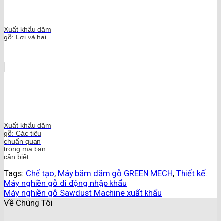
Xuất khẩu dăm
gỗ: Lợi và hại
Xuất khẩu dăm
gỗ: Các tiêu
chuẩn quan
trọng mà bạn
cần biết
Tags:
Chế tạo
,
Máy băm dăm gỗ GREEN MECH
,
Thiết kế
.
Máy nghiền gỗ di động nhập khẩu
Máy nghiền gỗ Sawdust Machine xuất khẩu
Về Chúng Tôi