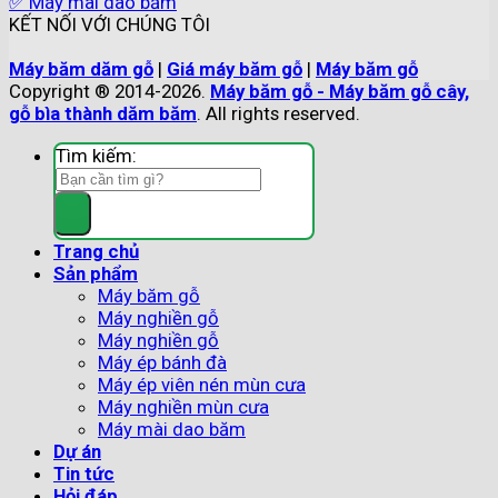
✅ Máy mài dao băm
KẾT NỐI VỚI CHÚNG TÔI
Máy băm dăm gỗ
|
Giá máy băm gỗ
|
Máy băm gỗ
Copyright ® 2014-2026.
Máy băm gỗ - Máy băm gỗ cây,
gỗ bìa thành dăm băm
. All rights reserved.
Tìm kiếm:
Trang chủ
Sản phẩm
Máy băm gỗ
Máy nghiền gỗ
Máy nghiền gỗ
Máy ép bánh đà
Máy ép viên nén mùn cưa
Máy nghiền mùn cưa
Máy mài dao băm
Dự án
Tin tức
Hỏi đáp