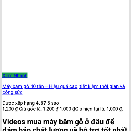
Xem Nhanh
Máy băm gỗ 40 tấn – Hiệu quả cao, tiết kiệm thời gian và
công sức
Được xếp hạng
4.67
5 sao
1,200
₫
Giá gốc là: 1,200 ₫.
1,000
₫
Giá hiện tại là: 1,000 ₫.
Videos mua máy băm gỗ ở đâu để
đảm bảo chất lượng và hỗ trợ tốt nhất