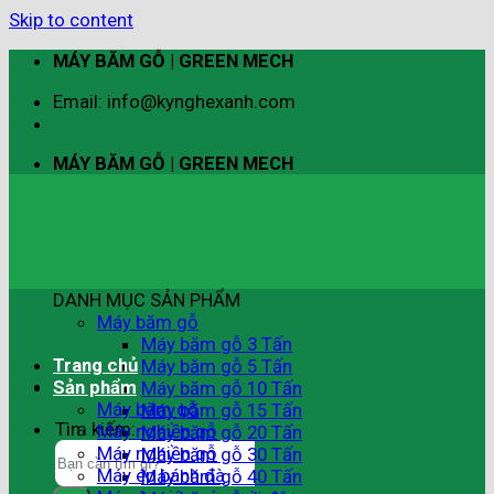
Skip to content
MÁY BĂM GỖ | GREEN MECH
Email: info@kynghexanh.com
MÁY BĂM GỖ | GREEN MECH
DANH MỤC SẢN PHẨM
Máy băm gỗ
Máy băm gỗ 3 Tấn
Trang chủ
Máy băm gỗ 5 Tấn
Sản phẩm
Máy băm gỗ 10 Tấn
Máy băm gỗ
Máy băm gỗ 15 Tấn
Tìm kiếm:
Máy nghiền gỗ
Máy băm gỗ 20 Tấn
Máy nghiền gỗ
Máy băm gỗ 30 Tấn
Máy ép bánh đà
Máy băm gỗ 40 Tấn