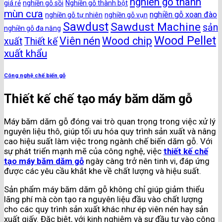
nghiền gỗ thành
giá rẻ
nghiền gỗ sồi
Nghiền gỗ thành bột
mùn cưa
nghiền gỗ xoan đào
nghiền gỗ tự nhiên
nghiền gỗ vụn
Sawdust
Sawdust Machine
sản
nghiền gỗ đa năng
Wood Pellet
Viên nén
Wood chip
xuất
Thiết kế
xuất khẩu
Công nghệ chế biến gỗ
Thiết kế chế tạo máy băm dăm gỗ
Máy băm dăm gỗ đóng vai trò quan trọng trong việc xử lý
nguyên liệu thô, giúp tối ưu hóa quy trình sản xuất và nâng
cao hiệu suất làm việc trong ngành chế biến dăm gỗ. Với
sự phát triển mạnh mẽ của công nghệ, việc
thiết kế chế
tạo máy băm dăm gỗ
ngày càng trở nên tinh vi, đáp ứng
được các yêu cầu khắt khe về chất lượng và hiệu suất.
Sản phẩm máy băm dăm gỗ không chỉ giúp giảm thiểu
lãng phí mà còn tạo ra nguyên liệu đầu vào chất lượng
cho các quy trình sản xuất khác như ép viên nén hay sản
xuất giấy. Đặc biệt, với kinh nghiệm và sự đầu tư vào công