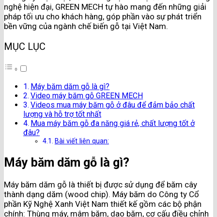
nghệ hiện đại, GREEN MECH tự hào mang đến những giải
pháp tối ưu cho khách hàng, góp phần vào sự phát triển
bền vững của ngành chế biến gỗ tại Việt Nam.
MỤC LỤC
Máy băm dăm gỗ là gì?
Video máy băm gỗ GREEN MECH
Videos mua máy băm gỗ ở đâu để đảm bảo chất
lượng và hỗ trợ tốt nhất
Mua máy băm gỗ đa năng giá rẻ, chất lượng tốt ở
đâu?
Bài viết liên quan:
Máy băm dăm gỗ là gì?
Máy băm dăm gỗ là thiết bị được sử dụng để băm cây
thành dạng dăm (wood chip). Máy băm do Công ty Cổ
phần Kỹ Nghệ Xanh Việt Nam thiết kế gồm các bộ phận
chính: Thùng máy, mâm băm, dao băm, cơ cấu điều chỉnh