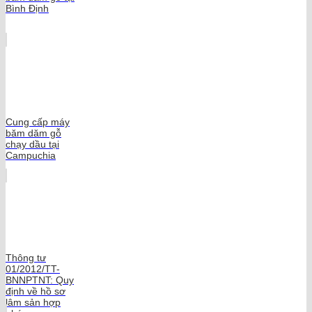
Bình Định
Cung cấp máy
băm dăm gỗ
chạy dầu tại
Campuchia
Thông tư
01/2012/TT-
BNNPTNT: Quy
định về hồ sơ
lâm sản hợp