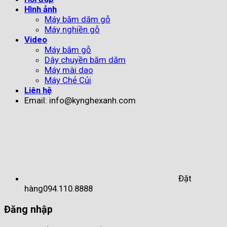
Hình ảnh
Máy băm dăm gỗ
Máy nghiền gỗ
Video
Máy băm gỗ
Dây chuyền băm dăm
Máy mài dao
Máy Chẻ Củi
Liên hệ
Email: info@kynghexanh.com
Đặt
hàng
094.110.8888
Đăng nhập