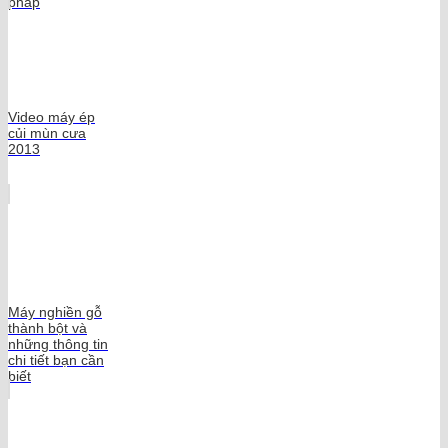
pháp
Video máy ép
củi mùn cưa
2013
Máy nghiền gỗ
thành bột và
những thông tin
chi tiết bạn cần
biết