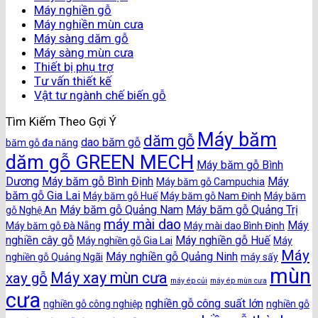
Máy nghiền gỗ
Máy nghiền mùn cưa
Máy sàng dăm gỗ
Máy sàng mùn cưa
Thiết bị phụ trợ
Tư vấn thiết kế
Vật tư ngành chế biến gỗ
Tìm Kiếm Theo Gợi Ý
Máy băm
dăm gỗ
dao băm gỗ
băm gỗ đa năng
dăm gỗ GREEN MECH
Máy băm gỗ Bình
Dương
Máy băm gỗ Bình Định
Máy
Máy băm gỗ Campuchia
băm gỗ Gia Lai
Máy băm gỗ Huế
Máy băm gỗ Nam Định
Máy băm
Máy băm gỗ Quảng Nam
Máy băm gỗ Quảng Trị
gỗ Nghệ An
máy mài dao
Máy
Máy băm gỗ Đà Nẵng
Máy mài dao Bình Định
nghiền cây gỗ
Máy nghiền gỗ Huế
Máy nghiền gỗ Gia Lai
Máy
Máy
Máy nghiền gỗ Quảng Ninh
nghiền gỗ Quảng Ngãi
máy sấy
mùn
Máy xay mùn cưa
xay gỗ
máy ép củi
máy ép mùn cưa
cưa
nghiền gỗ công suất lớn
nghiền gỗ công nghiệp
nghiền gỗ