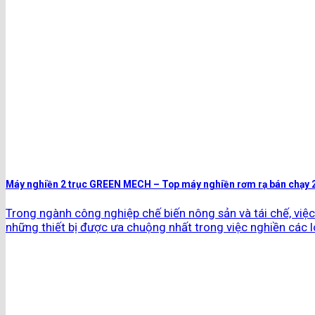
Máy nghiền 2 trục GREEN MECH – Top máy nghiền rơm rạ bán chạy 
Trong ngành công nghiệp chế biến nông sản và tái chế, việc 
những thiết bị được ưa chuộng nhất trong việc nghiền các lo