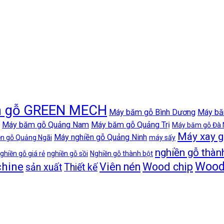
 gỗ GREEN MECH
Máy băm gỗ Bình Dương
Máy bă
Máy băm gỗ Quảng Nam
Máy băm gỗ Quảng Trị
Máy băm gỗ Đà
Máy xay 
Máy nghiền gỗ Quảng Ninh
n gỗ Quảng Ngãi
máy sấy
nghiền gỗ thà
ghiền gỗ giá rẻ
nghiền gỗ sồi
Nghiền gỗ thành bột
Wood 
hine
Viên nén
Wood chip
sản xuất
Thiết kế