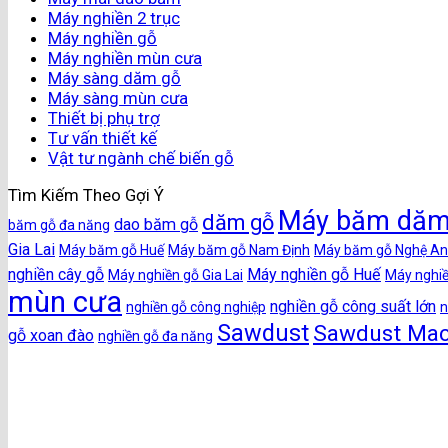
Máy nghiền 2 trục
Máy nghiền gỗ
Máy nghiền mùn cưa
Máy sàng dăm gỗ
Máy sàng mùn cưa
Thiết bị phụ trợ
Tư vấn thiết kế
Vật tư ngành chế biến gỗ
Tìm Kiếm Theo Gợi Ý
Máy băm dăm
dăm gỗ
dao băm gỗ
băm gỗ đa năng
Gia Lai
Máy băm gỗ Huế
Máy băm gỗ Nam Định
Máy băm gỗ Nghệ An
nghiền cây gỗ
Máy nghiền gỗ Huế
Máy nghiền gỗ Gia Lai
Máy nghiề
mùn cưa
nghiền gỗ công suất lớn
nghiền gỗ công nghiệp
n
Sawdust
Sawdust Mac
gỗ xoan đào
nghiền gỗ đa năng