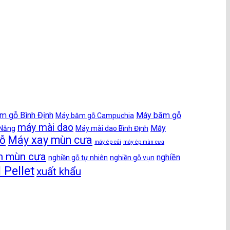
m gỗ Bình Định
Máy băm gỗ
Máy băm gỗ Campuchia
máy mài dao
Máy
 Nẵng
Máy mài dao Bình Định
Máy xay mùn cưa
gỗ
máy ép củi
máy ép mùn cưa
nh mùn cưa
nghiền
nghiền gỗ tự nhiên
nghiền gỗ vụn
Pellet
xuất khẩu