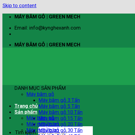
Skip to content
MÁY BĂM GỖ | GREEN MECH
Email: info@kynghexanh.com
MÁY BĂM GỖ | GREEN MECH
DANH MỤC SẢN PHẨM
Máy băm gỗ
Máy băm gỗ 3 Tấn
Trang chủ
Máy băm gỗ 5 Tấn
Sản phẩm
Máy băm gỗ 10 Tấn
Máy băm gỗ
Máy băm gỗ 15 Tấn
Máy nghiền gỗ
Máy băm gỗ 20 Tấn
Máy nghiền gỗ
Máy băm gỗ 30 Tấn
Tìm kiếm: