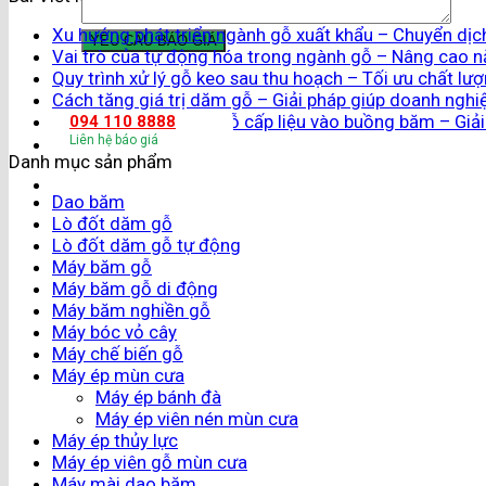
Xu hướng phát triển ngành gỗ xuất khẩu – Chuyển dịch
Vai trò của tự động hóa trong ngành gỗ – Nâng cao nă
Quy trình xử lý gỗ keo sau thu hoạch – Tối ưu chất lượn
Cách tăng giá trị dăm gỗ – Giải pháp giúp doanh nghi
Kiểm soát lưu lượng gỗ cấp liệu vào buồng băm – Giải 
094 110 8888
Liên hệ báo giá
Danh mục sản phẩm
Dao băm
Lò đốt dăm gỗ
Lò đốt dăm gỗ tự động
Máy băm gỗ
Máy băm gỗ di động
Máy băm nghiền gỗ
Máy bóc vỏ cây
Máy chế biến gỗ
Máy ép mùn cưa
Máy ép bánh đà
Máy ép viên nén mùn cưa
Máy ép thủy lực
Máy ép viên gỗ mùn cưa
Máy mài dao băm