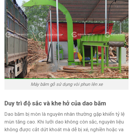
Máy băm gỗ sử dụng vòi phun lên xe
Duy trì độ sắc và khe hở của dao băm
Dao băm bị mòn là nguyên nhân thường gặp khiến tỷ lệ
mùn tăng cao. Khi lưỡi dao không còn sắc, nguyên liệu
không được cắt dứt khoát mà dễ bị xé, nghiền hoặc va