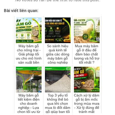
Bài viết liên quan:
Máy băm gỗ
So sánh hiệu
Mua máy băm
cho nông trại -
quả kinh tế
gỗ ở đâu để
Giải pháp tối
giữa các dòng
đảm bảo chất
ưu cho mô hình
máy băm gỗ
lượng và hỗ trợ
sản xuất bền
công nghiệp
tốt nhất ?
vững
Máy băm gỗ
Top 3 yếu tố
Cách xử lý dăm
tiết kiệm điện
không thể bỏ
gỗ bị ẩm mốc
cho doanh
qua khi chọn
trong mùa mưa
nghiệp - Lựa
mua lò đốt dăm
- Xử lý đúng để
chon tối ưu từ
gỗ giúp bạn tối
tránh mất