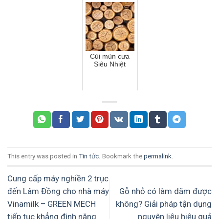
GREEN MECH
ưu chi phí nhất
hàng, mất giá
và mất khách
Củi mùn cưa
Siêu Nhiệt
This entry was posted in
Tin tức
. Bookmark the
permalink
.
Cung cấp máy nghiền 2 trục
đến Lâm Đồng cho nhà máy
Gỗ nhỏ có làm dăm được
Vinamilk – GREEN MECH
không? Giải pháp tận dụng
tiếp tục khẳng định năng
nguyên liệu hiệu quả