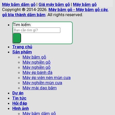
Máy băm dăm gỗ
|
Giá máy băm gỗ
|
Máy băm gỗ
Copyright ® 2014-2026.
Máy băm gỗ - Máy băm gỗ cây,
gỗ bìa thành dăm băm
. All rights reserved.
Tìm kiếm:
Trang chủ
Sản phẩm
Máy băm gỗ
Máy nghiền gỗ
Máy nghiền gỗ
Máy ép bánh đà
Máy ép viên nén mùn cưa
Máy nghiền mùn cưa
Máy mài dao băm
Dự án
Tin tức
Hỏi đáp
Hình ảnh
Máy băm dăm gỗ