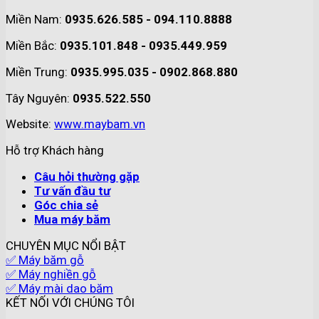
Miền Nam:
0935.626.585 - 094.110.8888
Miền Bắc:
0935.101.848 - 0935.449.959
Miền Trung:
0935.995.035 - 0902.868.880
Tây Nguyên:
0935.522.550
Website:
www.maybam.vn
Hỗ trợ Khách hàng
Câu hỏi thường gặp
Tư vấn đầu tư
Góc chia sẻ
Mua máy băm
CHUYÊN MỤC NỔI BẬT
✅ Máy băm gỗ
✅ Máy nghiền gỗ
✅ Máy mài dao băm
KẾT NỐI VỚI CHÚNG TÔI