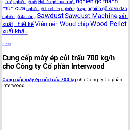
nghiền gỗ thành
giá rẻ
nghiền gỗ sồi
Nghiền gỗ thành bột
mùn cưa
nghiền gỗ xoan đào
nghiền gỗ tự nhiên
nghiền gỗ vụn
Sawdust
Sawdust Machine
sản
nghiền gỗ đa năng
Wood Pellet
Viên nén
Wood chip
xuất
Thiết kế
xuất khẩu
Dự án
Cung cấp máy ép củi trấu 700 kg/h
cho Công ty Cổ phần Interwood
Cung cấp máy ép củi trấu 700 kg
cho Công ty Cổ phần
Interwood