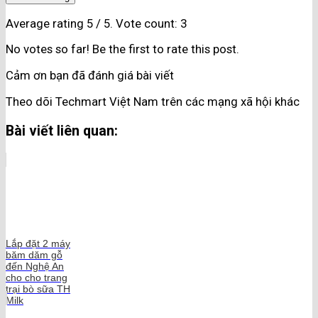
Average rating
5
/ 5. Vote count:
3
No votes so far! Be the first to rate this post.
Cảm ơn bạn đã đánh giá bài viết
Theo dõi Techmart Việt Nam trên các mạng xã hội khác
Bài viết liên quan:
Lắp đặt 2 máy
băm dăm gỗ
đến Nghệ An
cho cho trang
trại bò sữa TH
Milk