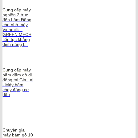
Cung cấp máy
nghiền 2 trục
đến Lâm Đồng
cho nhà máy
Vinamilk –
GREEN MECH
tiếp tục khẳng
định năng l...
Cung cấp máy
băm dăm gỗ di
động tại Gia Lai
- Máy băm
chạy động cơ
dầu
Chuyên gia
máy băm gỗ 10