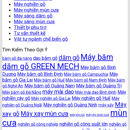
Máy nghiền gỗ
Máy nghiền mùn cưa
Máy sàng dăm gỗ
Máy sàng mùn cưa
Thiết bị phụ trợ
Tư vấn thiết kế
Vật tư ngành chế biến gỗ
Tìm Kiếm Theo Gợi Ý
Máy băm
dăm gỗ
dao băm gỗ
băm gỗ đa năng
dăm gỗ GREEN MECH
Máy băm gỗ Bình
Dương
Máy băm gỗ Bình Định
Máy
Máy băm gỗ Campuchia
băm gỗ Gia Lai
Máy băm gỗ Huế
Máy băm gỗ Nam Định
Máy băm
Máy băm gỗ Quảng Nam
Máy băm gỗ Quảng Trị
gỗ Nghệ An
máy mài dao
Máy
Máy băm gỗ Đà Nẵng
Máy mài dao Bình Định
nghiền cây gỗ
Máy nghiền gỗ Huế
Máy nghiền gỗ Gia Lai
Máy
Máy
Máy nghiền gỗ Quảng Ninh
nghiền gỗ Quảng Ngãi
máy sấy
mùn
Máy xay mùn cưa
xay gỗ
máy ép củi
máy ép mùn cưa
cưa
nghiền gỗ công suất lớn
nghiền gỗ công nghiệp
nghiền gỗ