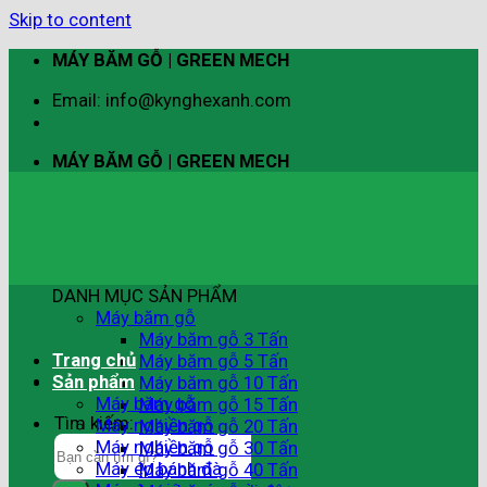
Skip to content
MÁY BĂM GỖ | GREEN MECH
Email: info@kynghexanh.com
MÁY BĂM GỖ | GREEN MECH
DANH MỤC SẢN PHẨM
Máy băm gỗ
Máy băm gỗ 3 Tấn
Trang chủ
Máy băm gỗ 5 Tấn
Sản phẩm
Máy băm gỗ 10 Tấn
Máy băm gỗ
Máy băm gỗ 15 Tấn
Tìm kiếm:
Máy nghiền gỗ
Máy băm gỗ 20 Tấn
Máy nghiền gỗ
Máy băm gỗ 30 Tấn
Máy ép bánh đà
Máy băm gỗ 40 Tấn