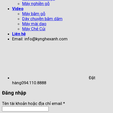
Máy nghiền gỗ
Video
Máy băm gỗ
Dây chuyền băm dăm
Máy mài dao
Máy Chẻ Củi
Liên hệ
Email: info@kynghexanh.com
Đặt
hàng
094.110.8888
Đăng nhập
Tên tài khoản hoặc địa chỉ email
*