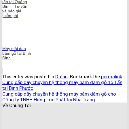
tấn tại Quảng
Bình - Tư vấn
và báo giá
miễn phí
Máy mài dao
băm gỗ tại Bình
Định
This entry was posted in
Dự án
. Bookmark the
permalink
.
Cung cấp dây chuyền hệ thống máy băm dăm gỗ 15 Tấn
tại Bình Phước
Cung cấp dây chuyền hệ thống máy băm dăm gỗ cho
Công ty TNHH Hưng Lộc Phát tại Nha Trang
Về Chúng Tôi