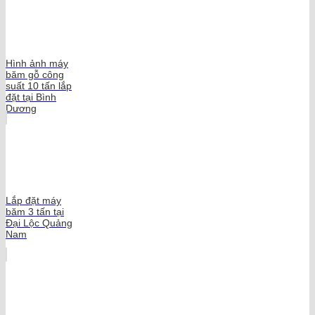
Hình ảnh máy
băm gỗ công
suất 10 tấn lắp
đặt tại Bình
Dương
Lắp đặt máy
băm 3 tấn tại
Đại Lộc Quảng
Nam