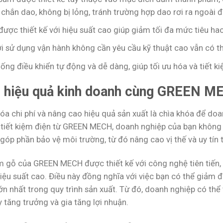
chắn dao, không bị lỏng, tránh trường hợp dao rơi ra ngoài đ
ược thiết kế với hiệu suất cao giúp giảm tối đa mức tiêu ha
i sử dụng vận hành không cần yêu cầu kỹ thuật cao vẫn có t
ống điều khiển tự động và dễ dàng, giúp tối ưu hóa và tiết k
 hiệu quả kinh doanh cùng GREEN M
óa chi phí và nâng cao hiệu quả sản xuất là chìa khóa để doa
tiết kiệm điện từ GREEN MECH, doanh nghiệp của bạn không ch
góp phần bảo vệ môi trường, từ đó nâng cao vị thế và uy tín 
 gỗ của GREEN MECH được thiết kế với công nghệ tiên tiến, g
hiệu suất cao. Điều này đồng nghĩa với việc bạn có thể giảm 
lớn nhất trong quy trình sản xuất. Từ đó, doanh nghiệp có th
 tăng trưởng và gia tăng lợi nhuận.