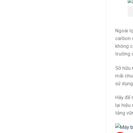
Ngoài l
carbon 
không c
trường 
Sở hữu 
mãi chu
sử dụng.
Hãy để 
lại hiệ
tảng vữ