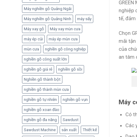
GREEN M
Máy nghiền gỗ Quảng Ngãi
nghiệp 
tế, đảm 
Máy nghiền gỗ Quảng Ninh
máy sấy
Máy xay gỗ
Máy xay mùn cưa
Chọn GR
máy ép củi
máy ép mùn cưa
mãi tận 
của chú
mùn cưa
nghiền gỗ công nghiệp
an tâm 
nghiền gỗ công suất lớn
nghiền gỗ giá rẻ
nghiền gỗ sồi
Nghiền gỗ thành bột
nghiền gỗ thành mùn cưa
nghiền gỗ tự nhiên
nghiền gỗ vụn
Máy có
nghiền gỗ xoan đào
Có t
nghiền gỗ đa năng
Sawdust
Các 
Sawdust Machine
sản xuất
Thiết kế
Dao 