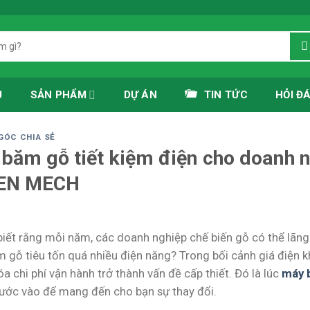
Ủ
SẢN PHẨM
DỰ ÁN
TIN TỨC
HỎI Đ
GÓC CHIA SẺ
băm gỗ tiết kiệm điện cho doanh n
EN MECH
biết rằng mỗi năm, các doanh nghiệp chế biến gỗ có thể lãng 
 gỗ tiêu tốn quá nhiều điện năng? Trong bối cảnh giá điện k
óa chi phí vận hành trở thành vấn đề cấp thiết. Đó là lúc
máy b
ớc vào để mang đến cho bạn sự thay đổi.