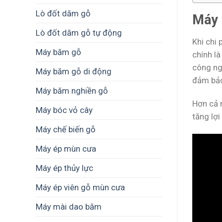
Lò đốt dăm gỗ
Máy 
Lò đốt dăm gỗ tự động
Khi chi
Máy băm gỗ
chính l
công ngh
Máy băm gỗ di động
đảm bảo
Máy băm nghiền gỗ
Hơn cả 
Máy bóc vỏ cây
tăng lợi
Máy chế biến gỗ
Máy ép mùn cưa
Máy ép thủy lực
Máy ép viên gỗ mùn cưa
Máy mài dao băm