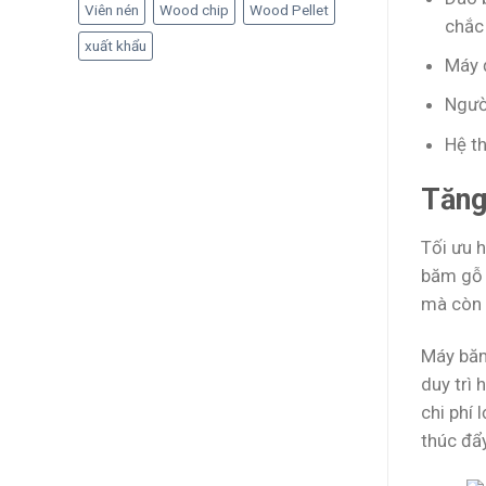
Viên nén
Wood chip
Wood Pellet
chắc 
xuất khẩu
Máy đ
Ngườ
Hệ th
Tăng
Tối ưu h
băm gỗ 
mà còn 
Máy băm
duy trì 
chi phí 
thúc đẩy