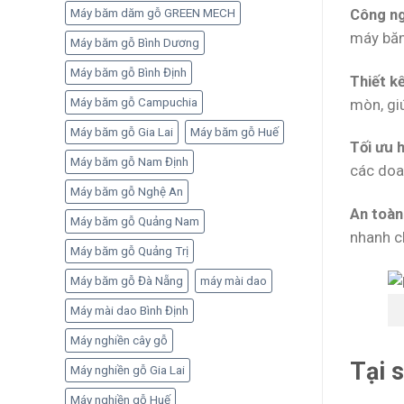
Công ngh
Máy băm dăm gỗ GREEN MECH
máy băm
Máy băm gỗ Bình Dương
Máy băm gỗ Bình Định
Thiết kế
mòn, gi
Máy băm gỗ Campuchia
Máy băm gỗ Gia Lai
Máy băm gỗ Huế
Tối ưu 
Máy băm gỗ Nam Định
các doa
Máy băm gỗ Nghệ An
An toàn
Máy băm gỗ Quảng Nam
nhanh c
Máy băm gỗ Quảng Trị
Máy băm gỗ Đà Nẵng
máy mài dao
Máy mài dao Bình Định
Máy nghiền cây gỗ
Tại 
Máy nghiền gỗ Gia Lai
Máy nghiền gỗ Huế