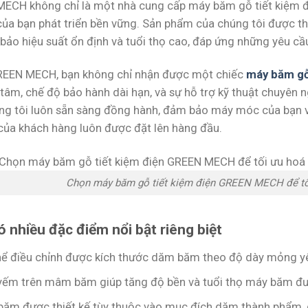
ECH không chỉ là một nhà cung cấp máy băm gỗ tiết kiệm điệ
của bạn phát triển bền vững. Sản phẩm của chúng tôi được th
bảo hiệu suất ổn định và tuổi thọ cao, đáp ứng những yêu cầu
EEN MECH, bạn không chỉ nhận được một chiếc
máy băm g
tâm, chế độ bảo hành dài hạn, và sự hỗ trợ kỹ thuật chuyên n
ng tôi luôn sẵn sàng đồng hành, đảm bảo máy móc của bạn v
của khách hàng luôn được đặt lên hàng đầu.
Chọn máy băm gỗ tiết kiệm điện GREEN MECH để tối
 nhiều đặc điểm nổi bật riêng biệt
hể điều chỉnh được kích thước dăm băm theo độ dày mỏng y
yếm trên mâm băm giúp tăng độ bền và tuổi thọ máy băm đư
băm được thiết kế tùy thuộc vào mục đích dăm thành phẩm, 