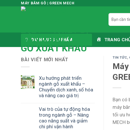
Skip
MÁY BĂM GỖ | GREEN MECH
to
Tìm
content
kiếm:
DANH MỤC SẢN PHẨM
TRANG CH
TIN TỨC
,
BÀI VIẾT MỚI NHẤT
Máy 
GRE
Xu hướng phát triển
ngành gỗ xuất khẩu –
Chuyển dịch xanh, số hóa
và nâng cao giá trị
Bạn có 
máy băm
Vai trò của tự động hóa
tối ưu h
trong ngành gỗ – Nâng
cao năng suất và giảm
MECH bư
chi phí vận hành