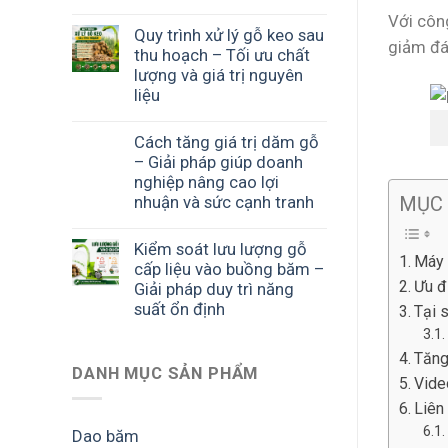
Với côn
Quy trình xử lý gỗ keo sau
giảm đá
thu hoạch – Tối ưu chất
lượng và giá trị nguyên
liệu
Cách tăng giá trị dăm gỗ
– Giải pháp giúp doanh
nghiệp nâng cao lợi
nhuận và sức cạnh tranh
MỤC
Kiểm soát lưu lượng gỗ
Máy 
cấp liệu vào buồng băm –
Ưu đ
Giải pháp duy trì năng
suất ổn định
Tại 
Tăng
DANH MỤC SẢN PHẨM
Vide
Liên
Dao băm