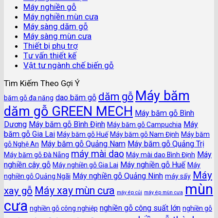
Máy nghiền gỗ
Máy nghiền mùn cưa
Máy sàng dăm gỗ
Máy sàng mùn cưa
Thiết bị phụ trợ
Tư vấn thiết kế
Vật tư ngành chế biến gỗ
Tìm Kiếm Theo Gợi Ý
Máy băm
dăm gỗ
dao băm gỗ
băm gỗ đa năng
dăm gỗ GREEN MECH
Máy băm gỗ Bình
Dương
Máy băm gỗ Bình Định
Máy
Máy băm gỗ Campuchia
băm gỗ Gia Lai
Máy băm gỗ Huế
Máy băm gỗ Nam Định
Máy băm
Máy băm gỗ Quảng Nam
Máy băm gỗ Quảng Trị
gỗ Nghệ An
máy mài dao
Máy
Máy băm gỗ Đà Nẵng
Máy mài dao Bình Định
nghiền cây gỗ
Máy nghiền gỗ Huế
Máy nghiền gỗ Gia Lai
Máy
Máy
Máy nghiền gỗ Quảng Ninh
nghiền gỗ Quảng Ngãi
máy sấy
mùn
Máy xay mùn cưa
xay gỗ
máy ép củi
máy ép mùn cưa
cưa
nghiền gỗ công suất lớn
nghiền gỗ công nghiệp
nghiền gỗ