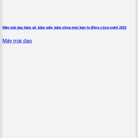
Máy mài dao băm gỗ, băm giấy, băm nhựa mini bán tự động công nghệ 2022
Máy mài dao