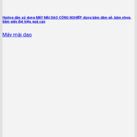
Hướng dẫn sử dụng MÁY MÀI DAO CÔNG NGHIỆP dùng băm dăm gỗ, băm nhựa,
băm giấy đạt hiệu quả cao
Máy mài dao