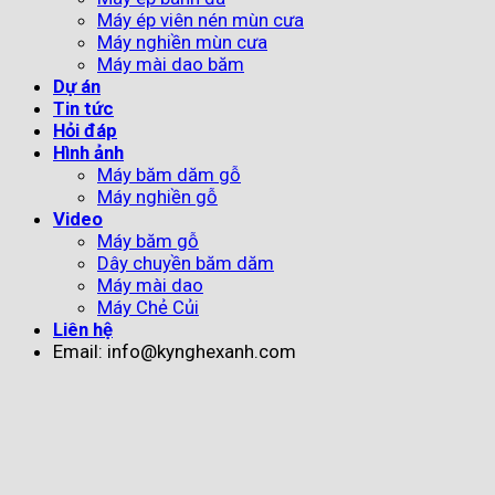
Máy ép viên nén mùn cưa
Máy nghiền mùn cưa
Máy mài dao băm
Dự án
Tin tức
Hỏi đáp
Hình ảnh
Máy băm dăm gỗ
Máy nghiền gỗ
Video
Máy băm gỗ
Dây chuyền băm dăm
Máy mài dao
Máy Chẻ Củi
Liên hệ
Email: info@kynghexanh.com