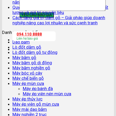
năng suất và giảm chi phí vận hành
Quy trình xử lý gỗ keo sau thu hoạch – Tối ưu chất
lượng và giá trị nguyên liệu
Cách tăng giá trị dăm gỗ – Giải pháp giúp doanh
nghiệp nâng cao lợi nhuận và sức cạnh tranh
Danh mục sản phẩm
094 110 8888
Liên hệ báo giá
Dao băm
Lò đốt dăm gỗ
Lò đốt dăm gỗ tự động
Máy băm gỗ
Máy băm gỗ di động
Máy băm nghiền gỗ
Máy bóc vỏ cây
Máy chế biến gỗ
Máy ép mùn cưa
Máy ép bánh đà
Máy ép viên nén mùn cưa
Máy ép thủy lực
Máy ép viên gỗ mùn cưa
Máy mài dao băm
Máy nghiền 2 trục