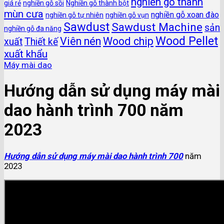
nghiền gỗ thành
giá rẻ
nghiền gỗ sồi
Nghiền gỗ thành bột
mùn cưa
nghiền gỗ xoan đào
nghiền gỗ tự nhiên
nghiền gỗ vụn
Sawdust
Sawdust Machine
sản
nghiền gỗ đa năng
Wood Pellet
Viên nén
Wood chip
xuất
Thiết kế
xuất khẩu
Máy mài dao
Hướng dẫn sử dụng máy mài
dao hành trình 700 năm
2023
Hướng dẫn sử dụng máy mài dao hành trình 700
năm
2023