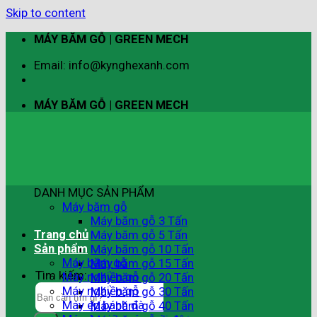
Skip to content
MÁY BĂM GỖ | GREEN MECH
Email: info@kynghexanh.com
MÁY BĂM GỖ | GREEN MECH
DANH MỤC SẢN PHẨM
Máy băm gỗ
Máy băm gỗ 3 Tấn
Trang chủ
Máy băm gỗ 5 Tấn
Sản phẩm
Máy băm gỗ 10 Tấn
Máy băm gỗ
Máy băm gỗ 15 Tấn
Tìm kiếm:
Máy nghiền gỗ
Máy băm gỗ 20 Tấn
Máy nghiền gỗ
Máy băm gỗ 30 Tấn
Máy ép bánh đà
Máy băm gỗ 40 Tấn