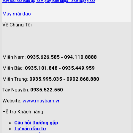
Máy mài dao băm gỗ, băm giấy, băm nhựa… chất lượng cao
Máy mài dao
Về Chúng Tôi
Miền Nam:
0935.626.585 - 094.110.8888
Miền Bắc:
0935.101.848 - 0935.449.959
Miền Trung:
0935.995.035 - 0902.868.880
Tây Nguyên:
0935.522.550
Website:
www.maybam.vn
Hỗ trợ Khách hàng
Câu hỏi thường gặp
Tư vấn đầu tư