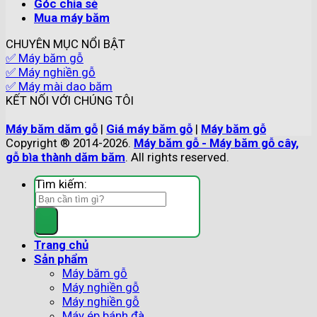
Góc chia sẻ
Mua máy băm
CHUYÊN MỤC NỔI BẬT
✅ Máy băm gỗ
✅ Máy nghiền gỗ
✅ Máy mài dao băm
KẾT NỐI VỚI CHÚNG TÔI
Máy băm dăm gỗ
|
Giá máy băm gỗ
|
Máy băm gỗ
Copyright ® 2014-2026.
Máy băm gỗ - Máy băm gỗ cây,
gỗ bìa thành dăm băm
. All rights reserved.
Tìm kiếm:
Trang chủ
Sản phẩm
Máy băm gỗ
Máy nghiền gỗ
Máy nghiền gỗ
Máy ép bánh đà