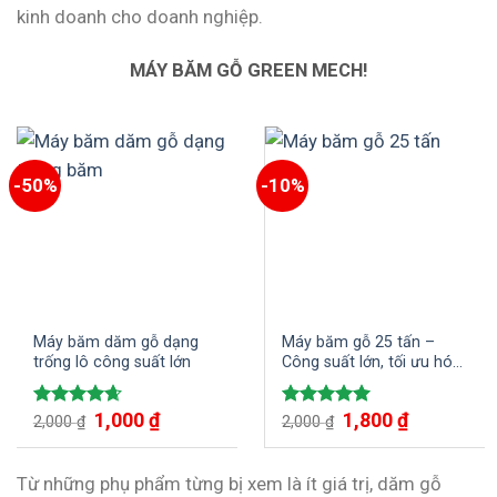
kinh doanh cho doanh nghiệp.
MÁY BĂM GỖ GREEN MECH!
-50%
-10%
Máy băm dăm gỗ dạng
Máy băm gỗ 25 tấn –
trống lô công suất lớn
Công suất lớn, tối ưu hóa
quy trình sản xuất gỗ
Giá
1,000
₫
Giá
Giá
1,800
₫
Giá
Được xếp
Được xếp
2,000
₫
2,000
₫
gốc
hiện
gốc
hiện
hạng
4.67
hạng
5.00
là:
tại
là:
tại
5 sao
5 sao
2,000 ₫.
là:
2,000 ₫.
là:
1,000 ₫.
1,800 ₫.
Từ những phụ phẩm từng bị xem là ít giá trị, dăm gỗ