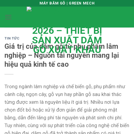
Skip
MÁY BĂM GỖ | GREEN MECH
to
content
TIN TỨC
Giá trị của dăm gỗ từ phụ phẩm lâm
nghiệp – Nguồn tài nguyên mang lại
hiệu quả kinh tế cao
Trong ngành lâm nghiệp và chế biến gỗ, phụ phẩm như
cành cây, ngọn cây, gỗ vụn hay phần gỗ sau khai thác
từng được xem là nguyên liệu ít giá trị. Nhiều nơi lựa
chọn đốt bỏ hoặc xử lý đơn giản để giải phóng mặt
bằng, dẫn đến lãng phí tài nguyên và phát sinh chi phí.
Tuy nhiên, cùng với sự phát triển của công nghệ chế biến
gỗ hiện đại, dăm gỗ đã trở thành sản phẩm có giá trị