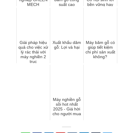
MECH
suất cao
bền vững hay
GREEN
rủi ro tiềm ẩn?
MECH?
Giải pháp hiệu
Xuất khẩu dăm
Máy băm gỗ có
quả cho việc xử
gỗ: Lợi và hại
giúp tiết kiệm
lý rác thải với
chi phí sản xuất
máy nghiền 2
không?
trục
Máy nghiền gỗ
sồi hot nhất
2025 - Giá hời
cho người mua