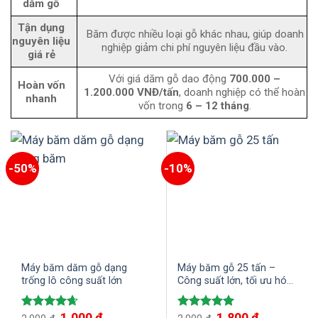
dăm gỗ
Tận dụng
Băm được nhiều loại gỗ khác nhau, giúp doanh
nguyên liệu
nghiệp giảm chi phí nguyên liệu đầu vào.
giá rẻ
Với giá dăm gỗ dao động
700.000 –
Hoàn vốn
1.200.000 VNĐ/tấn
, doanh nghiệp có thể hoàn
nhanh
vốn trong
6 – 12 tháng
.
-50%
-10%
Máy băm dăm gỗ dạng
Máy băm gỗ 25 tấn –
trống lô công suất lớn
Công suất lớn, tối ưu hóa
quy trình sản xuất gỗ
Giá
1,000
₫
Giá
Giá
1,800
₫
Giá
Được xếp
Được xếp