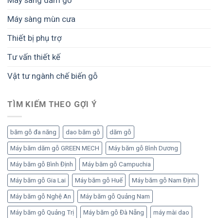
Máy sàng dăm gỗ
Máy sàng mùn cưa
Thiết bị phụ trợ
Tư vấn thiết kế
Vật tư ngành chế biến gỗ
TÌM KIẾM THEO GỢI Ý
băm gỗ đa năng
dao băm gỗ
dăm gỗ
Máy băm dăm gỗ GREEN MECH
Máy băm gỗ Bình Dương
Máy băm gỗ Bình Định
Máy băm gỗ Campuchia
Máy băm gỗ Gia Lai
Máy băm gỗ Huế
Máy băm gỗ Nam Định
Máy băm gỗ Nghệ An
Máy băm gỗ Quảng Nam
Máy băm gỗ Quảng Trị
Máy băm gỗ Đà Nẵng
máy mài dao