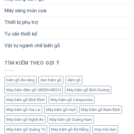
Máy sàng mùn cưa
Thiết bị phụ trợ
Tư vấn thiết kế
Vật tư ngành chế biến gỗ
TÌM KIẾM THEO GỢI Ý
băm gỗ đa năng
dao băm gỗ
dăm gỗ
Máy băm dăm gỗ GREEN MECH
Máy băm gỗ Bình Dương
Máy băm gỗ Bình Định
Máy băm gỗ Campuchia
Máy băm gỗ Gia Lai
Máy băm gỗ Huế
Máy băm gỗ Nam Định
Máy băm gỗ Nghệ An
Máy băm gỗ Quảng Nam
Máy băm gỗ Quảng Trị
Máy băm gỗ Đà Nẵng
máy mài dao