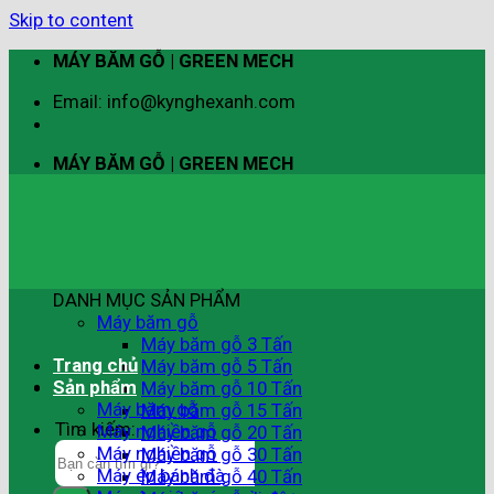
Skip to content
MÁY BĂM GỖ | GREEN MECH
Email: info@kynghexanh.com
MÁY BĂM GỖ | GREEN MECH
DANH MỤC SẢN PHẨM
Máy băm gỗ
Máy băm gỗ 3 Tấn
Trang chủ
Máy băm gỗ 5 Tấn
Sản phẩm
Máy băm gỗ 10 Tấn
Máy băm gỗ
Máy băm gỗ 15 Tấn
Tìm kiếm:
Máy nghiền gỗ
Máy băm gỗ 20 Tấn
Máy nghiền gỗ
Máy băm gỗ 30 Tấn
Máy ép bánh đà
Máy băm gỗ 40 Tấn