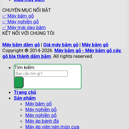
CHUYÊN MỤC NỔI BẬT
✅ Máy băm gỗ
✅ Máy nghiền gỗ
✅ Máy mài dao băm
KẾT NỐI VỚI CHÚNG TÔI
Máy băm dăm gỗ
|
Giá máy băm gỗ
|
Máy băm gỗ
Copyright ® 2014-2026.
Máy băm gỗ - Máy băm gỗ cây,
gỗ bìa thành dăm băm
. All rights reserved.
Tìm kiếm:
Trang chủ
Sản phẩm
Máy băm gỗ
Máy nghiền gỗ
Máy nghiền gỗ
Máy ép bánh đà
Máy ép viên nén mùn cưa