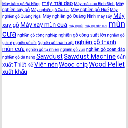
máy mài dao
Máy
Máy băm gỗ Đà Nẵng
Máy mài dao Bình Định
nghiền cây gỗ
Máy nghiền gỗ Huế
Máy nghiền gỗ Gia Lai
Máy
Máy
Máy nghiền gỗ Quảng Ninh
nghiền gỗ Quảng Ngãi
máy sấy
mùn
Máy xay mùn cưa
xay gỗ
máy ép củi
máy ép mùn cưa
cưa
nghiền gỗ công suất lớn
nghiền gỗ công nghiệp
nghiền gỗ
nghiền gỗ thành
giá rẻ
nghiền gỗ sồi
Nghiền gỗ thành bột
mùn cưa
nghiền gỗ xoan đào
nghiền gỗ tự nhiên
nghiền gỗ vụn
Sawdust
Sawdust Machine
sản
nghiền gỗ đa năng
Wood Pellet
Viên nén
Wood chip
xuất
Thiết kế
xuất khẩu