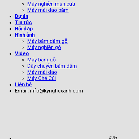
Máy nghiền mùn cưa
Máy mài dao băm
Dự án
Tin tức
Hỏi đáp
Hình ảnh
Máy băm dăm gỗ
Máy nghiền gỗ
Video
Máy băm gỗ
Dây chuyền băm dăm
Máy mài dao
Máy Chẻ Củi
Liên hệ
Email: info@kynghexanh.com
Đặt