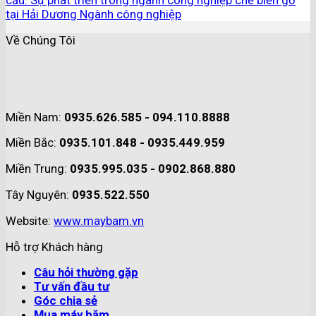
cầu. Sự phát triển trong ngành công nghiệp chế biến gỗ
tại Hải Dương Ngành công nghiệp
Về Chúng Tôi
Miền Nam:
0935.626.585 - 094.110.8888
Miền Bắc:
0935.101.848 - 0935.449.959
Miền Trung:
0935.995.035 - 0902.868.880
Tây Nguyên:
0935.522.550
Website:
www.maybam.vn
Hỗ trợ Khách hàng
Câu hỏi thường gặp
Tư vấn đầu tư
Góc chia sẻ
Mua máy băm