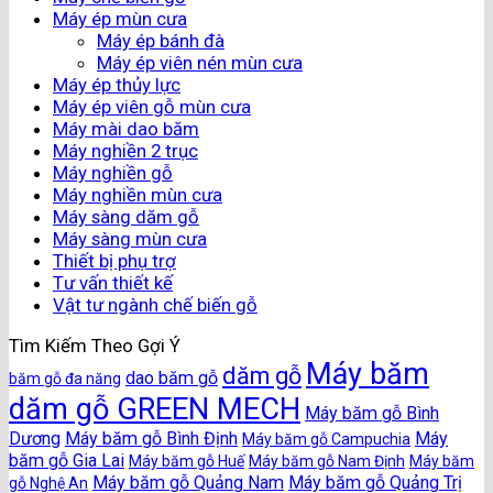
Máy ép mùn cưa
Máy ép bánh đà
Máy ép viên nén mùn cưa
Máy ép thủy lực
Máy ép viên gỗ mùn cưa
Máy mài dao băm
Máy nghiền 2 trục
Máy nghiền gỗ
Máy nghiền mùn cưa
Máy sàng dăm gỗ
Máy sàng mùn cưa
Thiết bị phụ trợ
Tư vấn thiết kế
Vật tư ngành chế biến gỗ
Tìm Kiếm Theo Gợi Ý
Máy băm
dăm gỗ
dao băm gỗ
băm gỗ đa năng
dăm gỗ GREEN MECH
Máy băm gỗ Bình
Dương
Máy băm gỗ Bình Định
Máy
Máy băm gỗ Campuchia
băm gỗ Gia Lai
Máy băm gỗ Huế
Máy băm gỗ Nam Định
Máy băm
Máy băm gỗ Quảng Nam
Máy băm gỗ Quảng Trị
gỗ Nghệ An