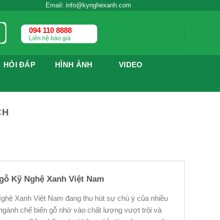
Email: info@kynghexanh.com
094 110 8888
Liên hệ báo giá
HỎI ĐÁP
HÌNH ẢNH
VIDEO
CH
 gỗ Kỹ Nghệ Xanh Việt Nam
ghệ Xanh Việt Nam đang thu hút sự chú ý của nhiều
ngành chế biến gỗ nhờ vào chất lượng vượt trội và