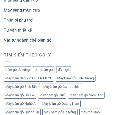
Máy sàng dăm gỗ
Máy sàng mùn cưa
Thiết bị phụ trợ
Tư vấn thiết kế
Vật tư ngành chế biến gỗ
TÌM KIẾM THEO GỢI Ý
băm gỗ đa năng
dao băm gỗ
dăm gỗ
Máy băm dăm gỗ GREEN MECH
Máy băm gỗ Bình Dương
Máy băm gỗ Bình Định
Máy băm gỗ Campuchia
Máy băm gỗ Gia Lai
Máy băm gỗ Huế
Máy băm gỗ Nam Định
Máy băm gỗ Nghệ An
Máy băm gỗ Quảng Nam
Máy băm gỗ Quảng Trị
Máy băm gỗ Đà Nẵng
máy mài dao