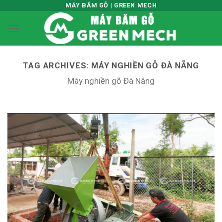
Skip
MÁY BĂM GỖ | GREEN MECH
to
content
TAG ARCHIVES:
MÁY NGHIỀN GỖ ĐÀ NẴNG
Máy nghiền gỗ Đà Nẵng