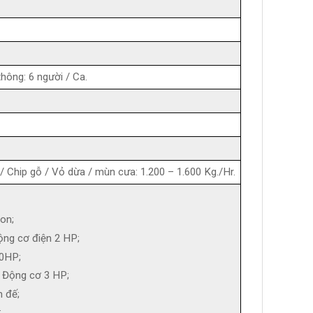
hông: 6 người / Ca.
i / Chip gỗ / Vỏ dừa / mùn cưa: 1.200 – 1.600 Kg./Hr.
on;
ộng cơ điện 2 HP;
10HP;
c Động cơ 3 HP;
n đế;
;