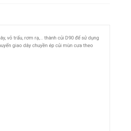
ây, vỏ trấu, rơm rạ,… thành củi D90 để sử dụng
 chuyển giao dây chuyền ép củi mùn cưa theo