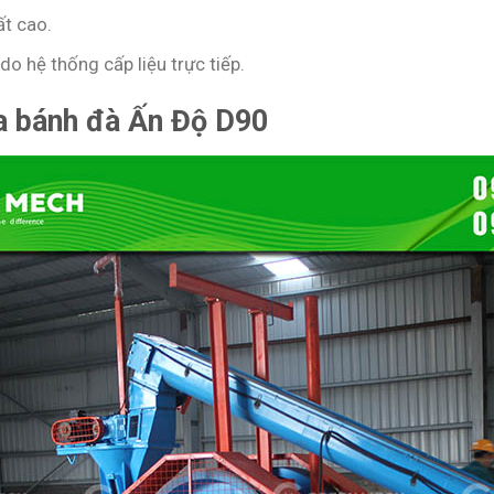
ất cao.
o hệ thống cấp liệu trực tiếp.
a bánh đà Ấn Độ D90