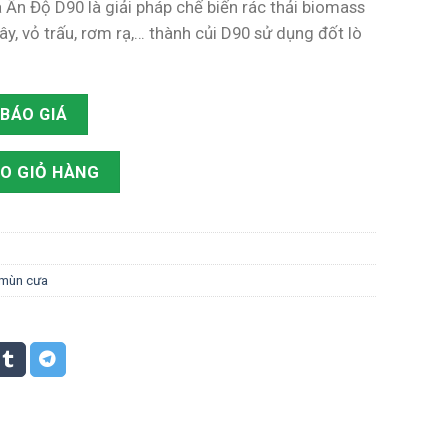
Ấn Độ D90 là giải pháp chế biến rác thải biomass
y, vỏ trấu, rơm rạ,… thành củi D90 sử dụng đốt lò
00 ₫.
BÁO GIÁ
Ấn Độ D90 số lượng
O GIỎ HÀNG
 mùn cưa