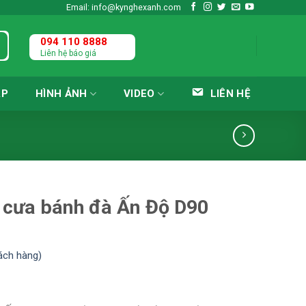
Email: info@kynghexanh.com
094 110 8888
Liên hệ báo giá
ÁP
HÌNH ẢNH
VIDEO
LIÊN HỆ
 cưa bánh đà Ấn Độ D90
ách hàng)
n