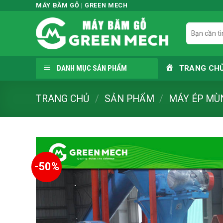
Skip
MÁY BĂM GỖ | GREEN MECH
to
Tìm
content
kiếm:
DANH MỤC SẢN PHẨM
TRANG CH
TRANG CHỦ
/
SẢN PHẨM
/
MÁY ÉP MÙ
-50%