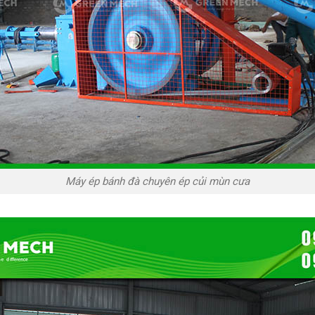
Máy ép bánh đà chuyên ép củi mùn cưa