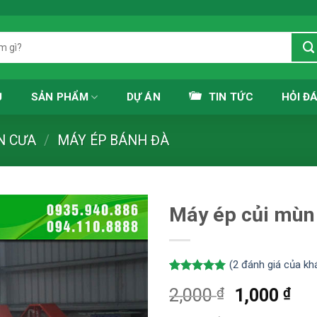
Ủ
SẢN PHẨM
DỰ ÁN
TIN TỨC
HỎI Đ
N CƯA
/
MÁY ÉP BÁNH ĐÀ
Máy ép củi mùn
(
2
đánh giá của kh
5.00
2
trên 5
₫
Giá
₫
Giá
2,000
1,000
dựa trên
đánh giá
gốc
hiệ