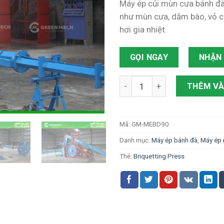
Máy ép củi mùn cưa bánh đà 
là:
tại
như mùn cưa, dăm bào, vỏ câ
2,000 ₫.
là:
hơi gia nhiệt.
1,0
GỌI NGAY
NHẬN 
Máy ép củi mùn cưa bánh đà 
THÊM VÀ
Mã:
GM-MEBD90
Danh mục:
Máy ép bánh đà
,
Máy ép
Thẻ:
Briquetting Press