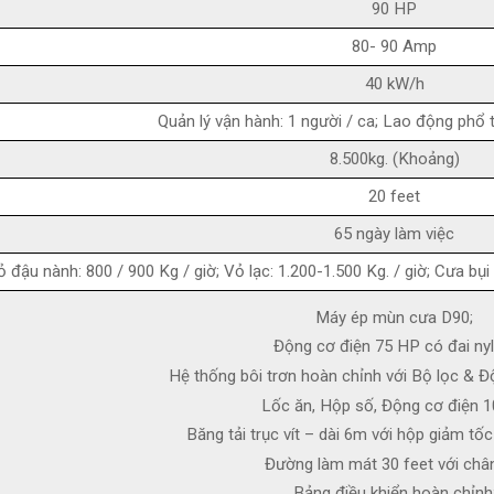
90 HP
80- 90 Amp
40 kW/h
Quản lý vận hành: 1 người / ca; Lao động phổ t
8.500kg. (Khoảng)
20 feet
65 ngày làm việc
ỏ đậu nành: 800 / 900 Kg / giờ; Vỏ lạc: 1.200-1.500 Kg. / giờ; Cưa bụ
Máy ép mùn cưa D90;
Động cơ điện 75 HP có đai nyl
Hệ thống bôi trơn hoàn chỉnh với Bộ lọc & Đ
Lốc ăn, Hộp số, Động cơ điện 
Băng tải trục vít – dài 6m với hộp giảm tố
Đường làm mát 30 feet với châ
Bảng điều khiển hoàn chỉnh