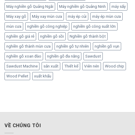
Máy nghiền gỗ Quảng Ngãi
Máy nghiền gỗ Quảng Ninh
máy sấy
Máy xay gỗ
Máy xay mùn cưa
máy ép củi
máy ép mùn cưa
mùn cưa
nghiền gỗ công nghiệp
nghiền gỗ công suất lớn
nghiền gỗ giá rẻ
nghiền gỗ sồi
Nghiền gỗ thành bột
nghiền gỗ thành mùn cưa
nghiền gỗ tự nhiên
nghiền gỗ vụn
nghiền gỗ xoan đào
nghiền gỗ đa năng
Sawdust
Sawdust Machine
sản xuất
Thiết kế
Viên nén
Wood chip
Wood Pellet
xuất khẩu
VỀ CHÚNG TÔI