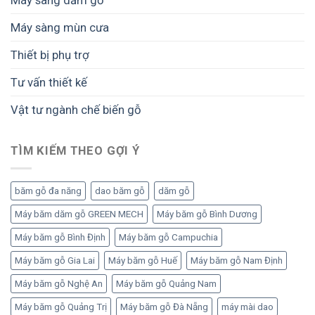
Máy sàng dăm gỗ
Máy sàng mùn cưa
Thiết bị phụ trợ
Tư vấn thiết kế
Vật tư ngành chế biến gỗ
TÌM KIẾM THEO GỢI Ý
băm gỗ đa năng
dao băm gỗ
dăm gỗ
Máy băm dăm gỗ GREEN MECH
Máy băm gỗ Bình Dương
Máy băm gỗ Bình Định
Máy băm gỗ Campuchia
Máy băm gỗ Gia Lai
Máy băm gỗ Huế
Máy băm gỗ Nam Định
Máy băm gỗ Nghệ An
Máy băm gỗ Quảng Nam
Máy băm gỗ Quảng Trị
Máy băm gỗ Đà Nẵng
máy mài dao