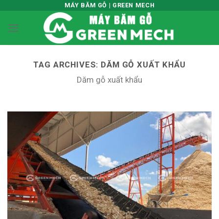
Skip
MÁY BĂM GỖ | GREEN MECH
to
content
TAG ARCHIVES:
DĂM GỖ XUẤT KHẨU
Dăm gỗ xuất khẩu