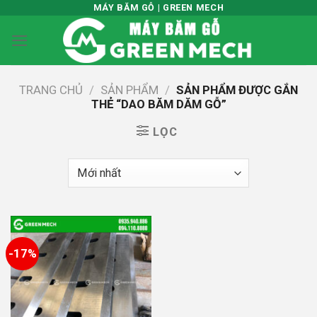
Skip
MÁY BĂM GỖ | GREEN MECH
to
content
TRANG CHỦ
/
SẢN PHẨM
/
SẢN PHẨM ĐƯỢC GẮN
THẺ “DAO BĂM DĂM GỖ”
LỌC
-17%