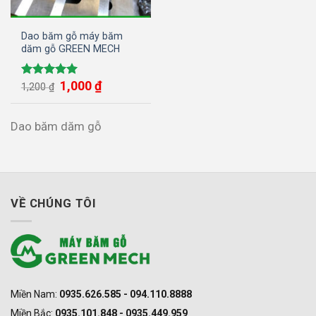
Dao băm gỗ máy băm
dăm gỗ GREEN MECH
Giá
1,000
₫
Giá
Được xếp
1,200
₫
gốc
hiện
hạng
5.00
là:
tại
5 sao
1,200 ₫.
là:
1,000 ₫.
Dao băm dăm gỗ
VỀ CHÚNG TÔI
Miền Nam:
0935.626.585 - 094.110.8888
Miền Bắc:
0935.101.848 - 0935.449.959